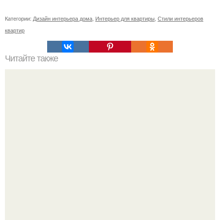
Категории:
Дизайн интерьера дома
,
Интерьер для квартиры
,
Стили интерьеров
квартир
Читайте также
Васту по цветам. Секреты васту: цветовая гамма для
комнат.