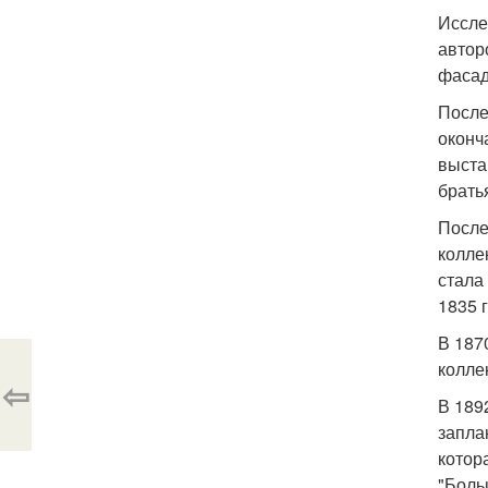
Иссле
автор
фасад
После
оконч
выста
брать
После
колле
стала
1835 
В 187
колле
⇦
В 189
запла
котор
"Боль