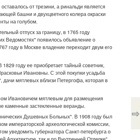
оставалось от трезини, а ринальди является
чающей башни и двухцветного колера окраски
енты на голубом.
ельный отпуск за границу, в 1765 году
ских Ведомостях" появилось объявление о
767 году в Москве владение переходит двум его
 1829 году ее приобретает тайный советник,
расковьи Ивановны. С этой покупки усадьба
", дачи мятлевых вблизи Петергофа, которая в
славом Ивановичем мятлевым для размещения
ные каменные застекленные веранды.
⇨
ронических Душевных Больных". В 1908 году был
вом императорской археологической комиссии,
лгом уведомить губернатора Санкт-петербурга о
 Архитектуре, так и по Внутренней Отделке",