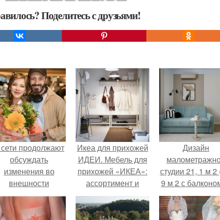
авилось? Поделитесь с друзьями!
 сети продолжают
Икеа для прихожей
Дизайн
обсуждать
ИДЕИ. Мебель для
малометражн
изменения во
прихожей «ИКЕА»:
студии 21, 1 м 2 
внешности
ассортимент и
9 м 2 с балконом
актрисы.
функциональные
Краснодаре.
особенности