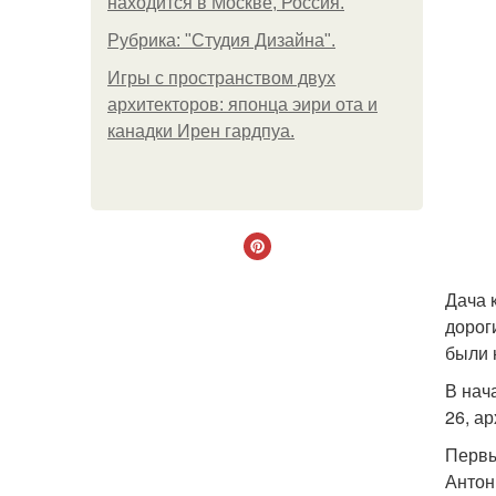
находится в Москве, Россия.
Рубрика: "Студия Дизайна".
Игры с пространством двух
архитекторов: японца эири ота и
канадки Ирен гардпуа.
Дача 
дорог
были 
В нач
26, а
Первы
Антон