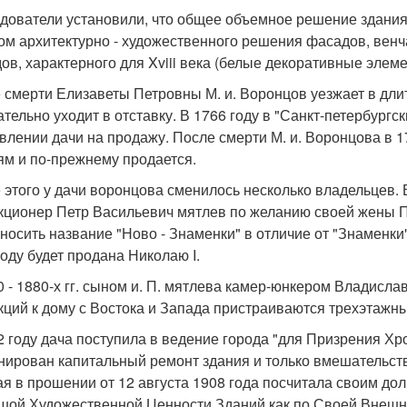
дователи установили, что общее объемное решение здания 
ом архитектурно - художественного решения фасадов, вен
ов, характерного для Xviii века (белые декоративные элем
 смерти Елизаветы Петровны М. и. Воронцов уезжает в длит
ательно уходит в отставку. В 1766 году в "Санкт-петербург
влении дачи на продажу. После смерти М. и. Воронцова в 1
ям и по-прежнему продается.
 этого у дачи воронцова сменилось несколько владельцев. В
кционер Петр Васильевич мятлев по желанию своей жены П
 носить название "Ново - Знаменки" в отличие от "Знаменки
году будет продана Николаю I.
0 - 1880-х гг. сыном и. П. мятлева камер-юнкером Влади
кций к дому с Востока и Запада пристраиваются трехэтаж
2 году дача поступила в ведение города "для Призрения Х
нирован капитальный ремонт здания и только вмешательст
ая в прошении от 12 августа 1908 года посчитала своим до
шой Художественной Ценности Зданий как по Своей Внешней