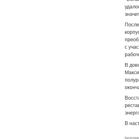
удало
значи
После
корпу
преоб
с уча
рабоч
В дов
Макси
полур
оконч
Восст
реста
энерг
В нас
Категори