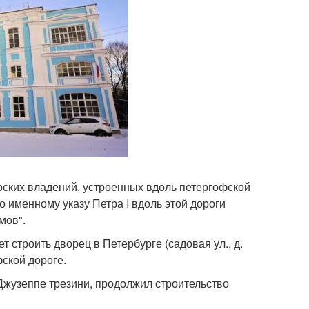
рских владений, устроенных вдоль петергофской
о именному указу Петра I вдоль этой дороги
мов".
 строить дворец в Петербурге (садовая ул., д.
фской дороге.
жузеппе трезини, продолжил строительство