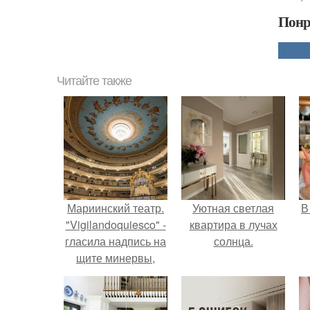
Понр
Читайте также
Мариинский театр.
Уютная светлая
В
"Vigilandoquiesco" -
квартира в лучах
гласила надпись на
солнца.
щите минервы,
сидящей над
входом нового
столичного театра