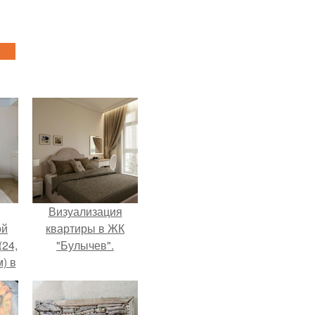
Визуализация
ой
квартиры в ЖК
(24,
"Булычев".
) в