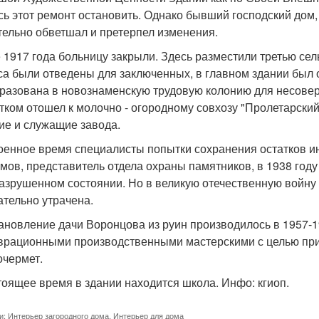
сь этот ремонт остановить. Однако бывший господский дом,
тельно обветшал и претерпел изменения.
 1917 года больницу закрыли. Здесь разместили третью се
са были отведены для заключенных, в главном здании был о
разована в новознаменскую трудовую колонию для несове
стком отошел к молочно - огородному совхозу "Пролетарский
ие и служащие завода.
оенное время специалисты попытки сохранения остатков ин
мов, представитель отдела охраны памятников, в 1938 году 
азрушенном состоянии. Но в великую отечественную войну
ательно утрачена.
ановление дачи Воронцова из руин производилось в 1957-1
врационными производственными мастерскими с целью при
очермет.
тоящее время в здании находится школа. Инфо: кгиоп.
и:
Интерьер загородного дома
,
Интерьер для дома