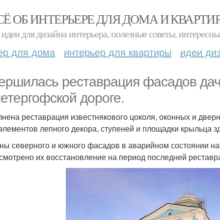
СЁ ОБ ИНТЕРЬЕРЕ ДЛЯ ДОМА И КВАРТИ
идеи для дизайна интерьера, полезные советы, интересны
ер для дома
интерьер для квартиры
идеи ди
ершилась реставрация фасадов дач
петергофской дороге.
нена реставрация известнякового цоколя, оконных и дверн
 элементов лепного декора, ступеней и площадки крыльца з
ны северного и южного фасадов в аварийном состоянии н
смотрено их восстановление на период последней реставра