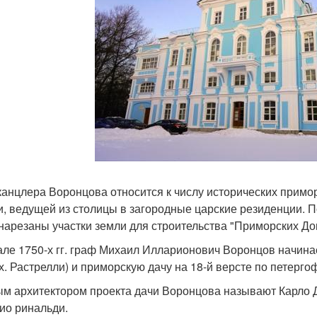
канцлера Воронцова относится к числу исторических примо
и, ведущей из столицы в загородные царские резиденции. П
нарезаны участки земли для строительства "Приморских До
але 1750-х гг. граф Михаил Илларионович Воронцов начинает
рх. Растрелли) и приморскую дачу на 18-й версте по петерго
м архитектором проекта дачи Воронцова называют Карло Д
ио ринальди.