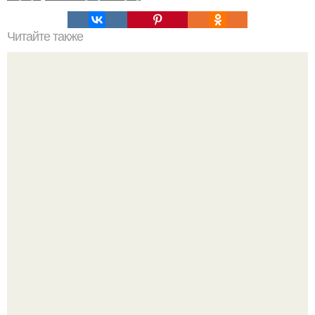
Читайте также
10 полезных советов о стирке?
Разноцветная керамическая плитка как украшение