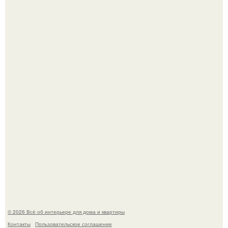
5 ошибок в планировке, из-за которых вы теряете метры.
"Проиллюстрированные Люди": Томас майландер
превратил солнечные ожоги в арт - объект.
© 2026 Всё об интерьере для дома и квартиры
Контакты
Пользовательское соглашение