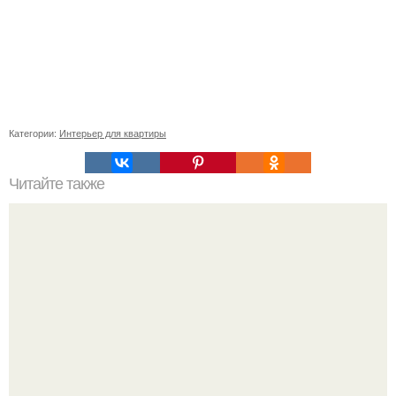
Категории:
Интерьер для квартиры
Читайте также
Резьба по дереву в стиле барокко. Резьба по дереву:
стилистические направления и характерные узоры.