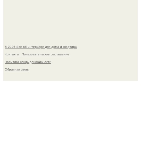
Дизайн малометражной студии 21, 1 м 2 (24, 9 м 2 с
балконом) в Краснодаре.
© 2026 Всё об интерьере для дома и квартиры
Контакты
Пользовательское соглашение
Политика конфидециальности
Обратная связь