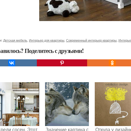
и:
Детская мебель
,
Интерьер для квартиры
,
Современный интерьер квартиры
,
Интерье
авилось? Поделитесь с друзьями!
реди сосен. Этот
Значение картина с
Откуда у дизайн