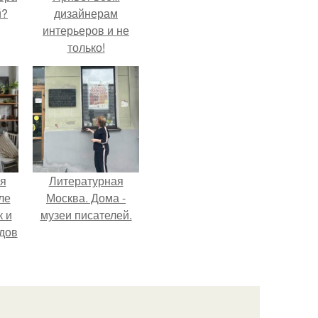
й?
дизайнерам
интерьеров и не
только!
я
Литературная
ле
Москва. Дома -
к и
музеи писателей.
дов
й.