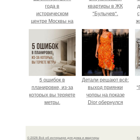
года в
квартиры в ЖК
д
историческом
"Булычев".
с
центре Москвы на
ж
никитском
с
бульваре, в доме
1927 года
с
постройки, открыл
свои двери
флагманский
магазин GJO.
5 ошибок в
Детали решают всё:
планировке, из-за
выход приянки
"
которых вы теряете
чопры на показе
метры.
Dior обернулся
шквалом критики
из-за небрежного
пошива.
© 2026 Всё об интерьере для дома и квартиры
К