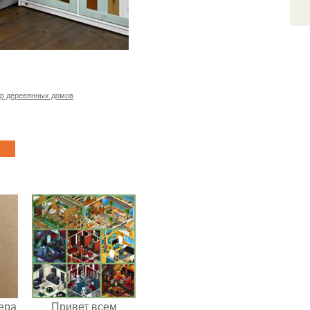
р деревянных домов
ера
Привет всем