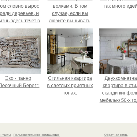
ом словно вырос
волками. В том
так много иде
реди деревьев, и
случае, если вы
изнь здесь течет в
любите вышивать,
обственном ритме
то наверняка
- спокойно, без
задумывались о
пешки и лишнего
том, что означает та
шума.
или иная вышитая
вами картина.
Эко - панно
Стильная квартира
Двухкомнатна
Песочный Берег":
в светлых приятных
квартира в сти
тонах.
сканди кинфол
мебелью 50-х го
в высотке на
котельническо
онтакты
Пользовательское соглашение
Обратная связь