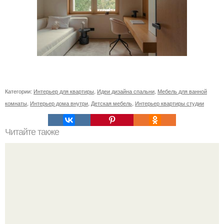
Категории:
Интерьер для квартиры
,
Идеи дизайна спальни
,
Мебель для ванной
комнаты
,
Интерьер дома внутри
,
Детская мебель
,
Интерьер квартиры студии
Читайте также
Осенние поделки из природного материала своими