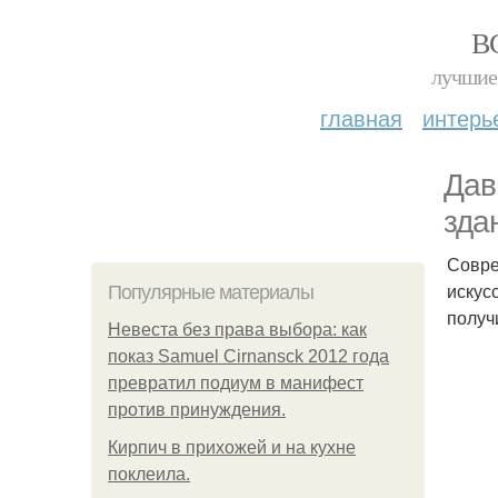
В
лучшие 
главная
интерь
Дав
здан
Совре
искусс
Популярные материалы
получ
Невеста без права выбора: как
показ Samuel Cirnansck 2012 года
превратил подиум в манифест
против принуждения.
Кирпич в прихожей и на кухне
поклеила.