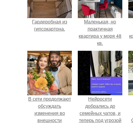
Гардеробная из
Маленькая, но
гипсокартона.
практичная
квартира у моря 48
к
кв.
В сети продолжают
Нейросети
обсуждать
добрались до
изменения во
семейных чатов, и
внешности
теперь под угрозой
актрисы.
мамины нервы.