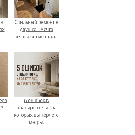
ая
Стильный ремонт в
ах
двушке - мечта
реальностью стала!
ера
5 ошибок в
й?
планировке, из-за
которых вы теряете
метры.