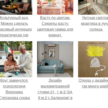
Культурный код.
Васту по цветам.
Уютная светл
Можно сделать
Секреты васту:
квартира в луч
расивый интерьер
цветовая гамма для
солнца.
практически где
комнат.
угодно.
Круг замкнулся:
Дизайн
Откуда у дизайн
психологиня
малометражной
так много иде
Вероника
студии 21, 1 м 2 (24,
Степанова снова
9 м 2 с балконом) в
вышла замуж за
Краснодаре.