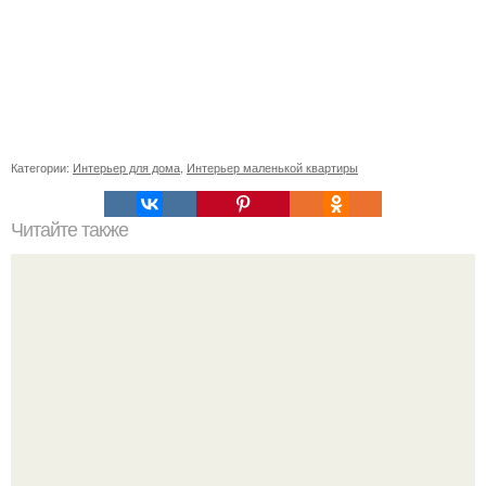
Категории:
Интерьер для дома
,
Интерьер маленькой квартиры
Читайте также
Минимализм в жизни и в вещах. Минимализм
Minimalism. Минимализм "По-женски": моя жизнь - мои
правила.