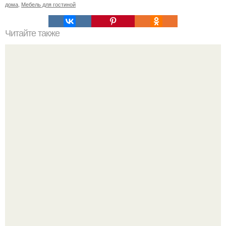
дома
,
Мебель для гостиной
Читайте также
Синие шторы в интерьере спальни. Синие шторы в
интерьере – спокойная безмятежность