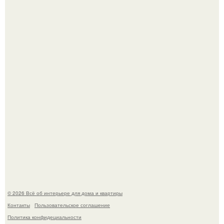
Стильный ремонт в двушке - мечта реальностью стала!
Круг замкнулся: психологиня Вероника Степанова снова
вышла замуж за собственного бывшего мужа.
© 2026 Всё об интерьере для дома и квартиры
Контакты
Пользовательское соглашение
Политика конфидециальности