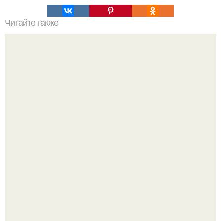
Читайте также
Деньги в углах квартиры. Народные приметы на
богатство
Выходные в Тобольске провели.