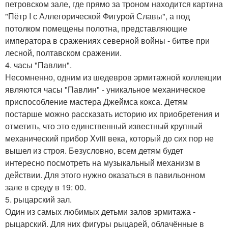
петровском зале, где прямо за троном находится картина
"Пётр I с Аллегорической Фигурой Славы", а под
потолком помещены полотна, представляющие
императора в сражениях северной войны - битве при
лесной, полтавском сражении.
4. часы "Павлин".
Несомненно, одним из шедевров эрмитажной коллекции
являются часы "Павлин" - уникальное механическое
приспособление мастера Джеймса кокса. Детям
постарше можно рассказать историю их приобретения и
отметить, что это единственный известный крупный
механический прибор Xviii века, который до сих пор не
вышел из строя. Безусловно, всем детям будет
интересно посмотреть на музыкальный механизм в
действии. Для этого нужно оказаться в павильонном
зале в среду в 19: 00.
5. рыцарский зал.
Один из самых любимых детьми залов эрмитажа -
рыцарский. Для них фигуры рыцарей, облачённые в