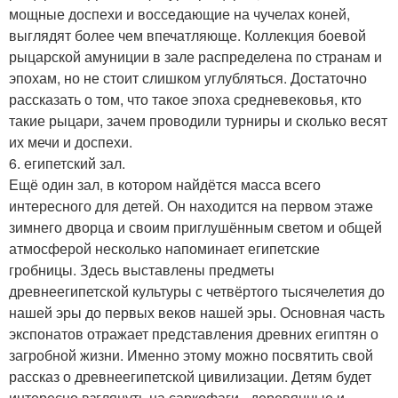
мощные доспехи и восседающие на чучелах коней,
выглядят более чем впечатляюще. Коллекция боевой
рыцарской амуниции в зале распределена по странам и
эпохам, но не стоит слишком углубляться. Достаточно
рассказать о том, что такое эпоха средневековья, кто
такие рыцари, зачем проводили турниры и сколько весят
их мечи и доспехи.
6. египетский зал.
Ещё один зал, в котором найдётся масса всего
интересного для детей. Он находится на первом этаже
зимнего дворца и своим приглушённым светом и общей
атмосферой несколько напоминает египетские
гробницы. Здесь выставлены предметы
древнеегипетской культуры с четвёртого тысячелетия до
нашей эры до первых веков нашей эры. Основная часть
экспонатов отражает представления древних египтян о
загробной жизни. Именно этому можно посвятить свой
рассказ о древнеегипетской цивилизации. Детям будет
интересно взглянуть на саркофаги - деревянные и