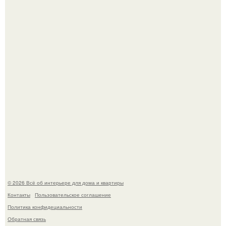
Литературная Москва. Дома - музеи писателей.
Это жилой комплекс в Париже, в пригороде нуази - ле -
гран.
© 2026 Всё об интерьере для дома и квартиры
Контакты
Пользовательское соглашение
Политика конфидециальности
Обратная связь