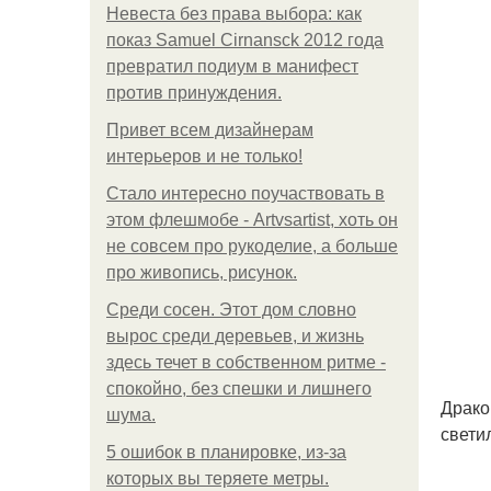
Невеста без права выбора: как
показ Samuel Cirnansck 2012 года
превратил подиум в манифест
против принуждения.
Привет всем дизайнерам
интерьеров и не только!
Стало интересно поучаствовать в
этом флешмобе - Artvsartist, хоть он
не совсем про рукоделие, а больше
про живопись, рисунок.
Среди сосен. Этот дом словно
вырос среди деревьев, и жизнь
здесь течет в собственном ритме -
спокойно, без спешки и лишнего
Драко
шума.
свети
5 ошибок в планировке, из-за
которых вы теряете метры.