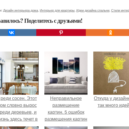
и:
Дизайн интерьера дома
,
Интерьер для квартиры
,
Идеи дизайна спальни
,
Стили инте
авилось? Поделитесь с друзьями!
реди сосен. Этот
Неправильное
Откуда у дизайн
ом словно вырос
размещение
так много иде
реди деревьев, и
картин. 5 ошибок
изнь здесь течет в
размещения картин
обственном ритме
на стенах