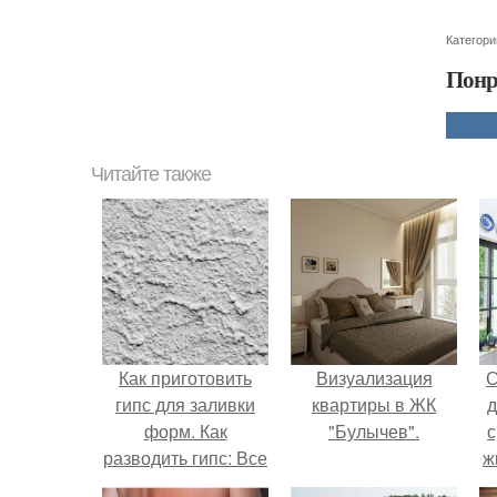
Категори
Понр
Читайте также
Как приготовить
Визуализация
С
гипс для заливки
квартиры в ЖК
д
форм. Как
"Булычев".
с
разводить гипс: Все
ж
о приготовлении
с