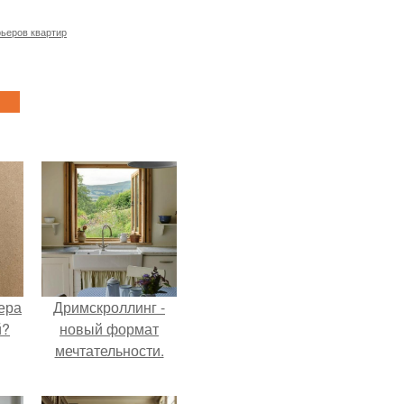
рьеров квартир
ера
Дримскроллинг -
й?
новый формат
мечтательности.