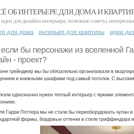
СЁ ОБ ИНТЕРЬЕРЕ ДЛЯ ДОМА И КВАРТИ
идеи для дизайна интерьера, полезные советы, интересны
ер для дома
интерьер для квартиры
идеи ди
 если бы персонажи из вселенной Га
айн - проект?
оне грейнджер мы бы обязательно организовали в квартир
ением и книжными шкафами под самый потолок. С высоким
уизли однозначно нужен теплый интерьер с яркими элемента
оннике.
для Гарри Поттера мы не стали бы переоборудовать чулан в
ндартной формы, бордовые оттенки в стиле гриффиндора и