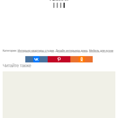
Категории:
Интерьер квартиры студии
,
Дизайн интерьера дома
,
Мебель для кухни
Читайте также
Я не скажу, что всю жизнь надрывалась на кухне или за