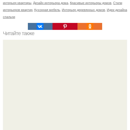
интерьер квартиры
,
Дизайн интерьера дома
,
Красивые интерьеры домов
,
Стили
интерьеров квартир
,
Кухонная мебель
,
Интерьер деревянных домов
,
Идеи дизайна
спальни
Читайте также
"Квартира для Городского Охотника".