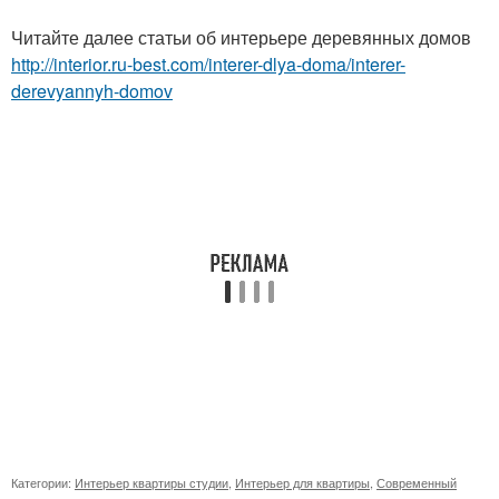
Читайте далее статьи об интерьере деревянных домов
http://interior.ru-best.com/interer-dlya-doma/interer-
derevyannyh-domov
Категории:
Интерьер квартиры студии
,
Интерьер для квартиры
,
Современный