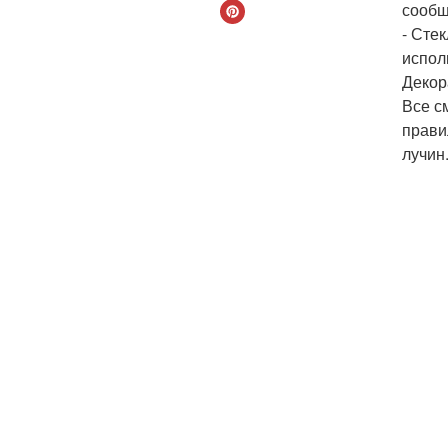
сообщ
- Сте
испол
Декор
Все с
прави
лучин