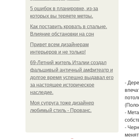
5 ошибок в планировке, из-за
которых вы теряете метры.
Как поставить кровать в спальне.
Влияние обстановки на сон
Привет всем дизайнерам
интерьеров и не только!
69-Летний житель Италии создал
фальшивый античный амфитеатр и
долгое время успешно выдавал его
- Дер
за настоящее историческое
впеча
наследие.
потол
Моя супруга тоже дизайнер
(Поло
любимый стиль - Прованс.
- Мет
собст
- Чер
менят