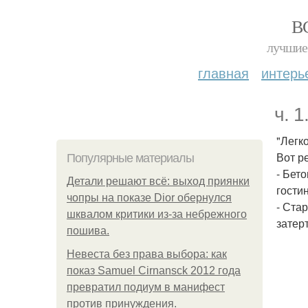
В
лучшие 
главная
интерь
ч. 
"Легк
Вот р
Популярные материалы
- Бет
Детали решают всё: выход приянки
гостин
чопры на показе Dior обернулся
- Ста
шквалом критики из-за небрежного
затерт
пошива.
Невеста без права выбора: как
показ Samuel Cirnansck 2012 года
превратил подиум в манифест
против принуждения.