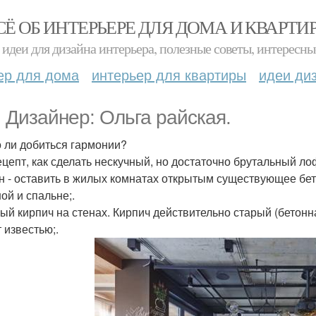
СЁ ОБ ИНТЕРЬЕРЕ ДЛЯ ДОМА И КВАРТИ
идеи для дизайна интерьера, полезные советы, интересны
ер для дома
интерьер для квартиры
идеи ди
1. Дизайнер: Ольга райская.
о ли добиться гармонии?
ецепт, как сделать нескучный, но достаточно брутальный ло
он - оставить в жилых комнатах открытым существующее бе
ой и спальне;.
рый кирпич на стенах. Кирпич действительно старый (бетонна
 известью;.