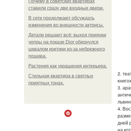
Почему в советских квартирах
ставили сразу две входные двери.
В сети продолжают обсуждать
изменения во внешности актрисы.
Детали решают всё: выход приянки
чопры на показе Dior обернулся
шквалом критики из-за небрежного
пошива.
Растения как украшения интерьера.
2. те
Стильная квартира в светлых
книго
приятных тонах.
3. ар
антич
львин
4. Во
разме
дней 
на ко