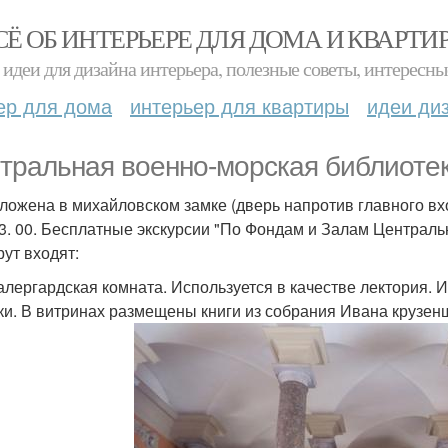
СЁ ОБ ИНТЕРЬЕРЕ ДЛЯ ДОМА И КВАРТИ
идеи для дизайна интерьера, полезные советы, интересны
ер для дома
интерьер для квартиры
идеи ди
тральная военно-морская библиотек
ложена в михайловском замке (дверь напротив главного вход
13. 00. Бесплатные экскурсии "По Фондам и Залам Централ
ут входят:
валергардская комната. Используется в качестве лектория. 
ки. В витринах размещены книги из собрания Ивана крузен