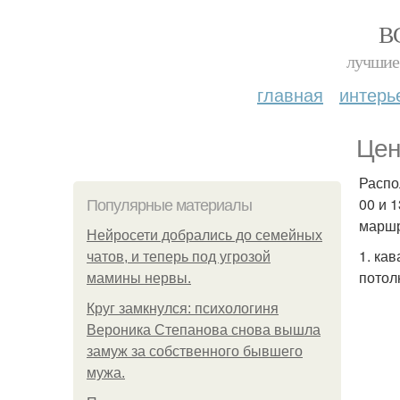
В
лучшие 
главная
интерь
Цен
Распо
00 и 
Популярные материалы
маршр
Нейросети добрались до семейных
1. ка
чатов, и теперь под угрозой
потол
мамины нервы.
Круг замкнулся: психологиня
Вероника Степанова снова вышла
замуж за собственного бывшего
мужа.