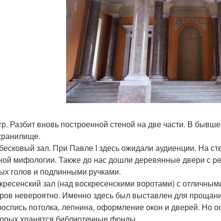
атр. Разбит вновь построенной стеной на две части. В бывше
хранилище.
абесковый зал. При Павле I здесь ожидали аудиенции. На с
ной мифологии. Также до нас дошли деревянные двери с р
ых голов и подлинными ручками.
скресенский зал (над воскресенскими воротами) с отличны
ров невероятно. Именно здесь был выставлен для прощани
роспись потолка, лепнина, оформление окон и дверей. Но 
торых хранятся библиотечные фонды.