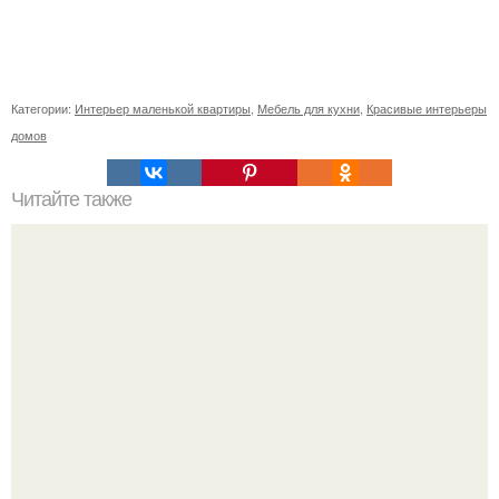
Категории:
Интерьер маленькой квартиры
,
Мебель для кухни
,
Красивые интерьеры
домов
Читайте также
Значение картина с волками. В том случае, если вы
любите вышивать, то наверняка задумывались о том,
что означает та или иная вышитая вами картина.