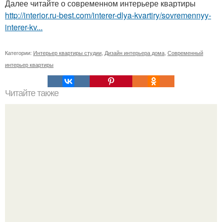
Далее читайте о современном интерьере квартиры
http://interior.ru-best.com/interer-dlya-kvartiry/sovremennyy-
interer-kv...
Категории:
Интерьер квартиры студии
,
Дизайн интерьера дома
,
Современный
интерьер квартиры
Читайте также
Полезные советы - наличники на дверь.