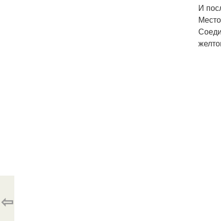
И пос
Место
Соеди
желто
⇦