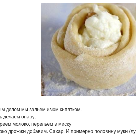
м делом мы зальем изюм кипятком.
ь делаем опару.
реем молоко, перельем в миску.
око дрожжи добавим. Сахар. И примерно половину муки (луч