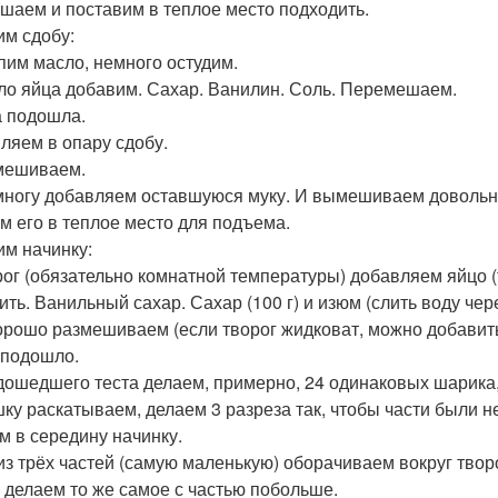
шаем и поставим в теплое место подходить.
им сдобу:
пим масло, немного остудим.
ло яйца добавим. Сахар. Ванилин. Соль. Перемешаем.
 подошла.
ляем в опару сдобу.
мешиваем.
ногу добавляем оставшуюся муку. И вымешиваем довольно 
м его в теплое место для подъема.
им начинку:
рог (обязательно комнатной температуры) добавляем яйцо (та
ть. Ванильный сахар. Сахар (100 г) и изюм (слить воду чере
орошо размешиваем (если творог жидковат, можно добавить
 подошло.
дошедшего теста делаем, примерно, 24 одинаковых шарика,
ку раскатываем, делаем 3 разреза так, чтобы части были не
м в середину начинку.
из трёх частей (самую маленькую) оборачиваем вокруг твор
 делаем то же самое с частью побольше.