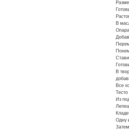
Разме
Готов
Расто
В мас
Опара
Добав
Пере
Понем
Стави
Готов
В тво
добави
Все х
Тесто
Из по
Лепеш
Кладе
Одну 
Затем