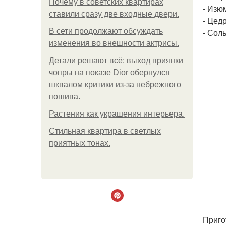
Почему в советских квартирах
- Изюм
ставили сразу две входные двери.
- Цед
В сети продолжают обсуждать
- Соль
изменения во внешности актрисы.
Детали решают всё: выход приянки
чопры на показе Dior обернулся
шквалом критики из-за небрежного
пошива.
Растения как украшения интерьера.
Стильная квартира в светлых
приятных тонах.
Приго