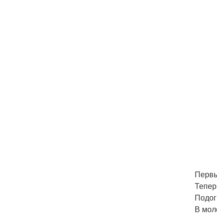
Первы
Тепер
Подог
В мол