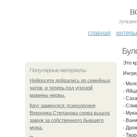
В
лучшие 
главная
интерь
Бул
Это к
Популярные материалы
Ингре
Нейросети добрались до семейных
- Моло
чатов, и теперь под угрозой
- Яйца
мамины нервы.
- Саха
- Слив
Круг замкнулся: психологиня
- Мука
Вероника Степанова снова вышла
- Вани
замуж за собственного бывшего
- Дрож
мужа.
- Твор