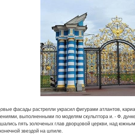
овые фасады растрелли украсил фигурами атлантов, кари
ениями, выполненными по моделям скульптора и. - Ф. дунк
шались пять золоченых глав дворцовой церкви, над южным, 
конечной звездой на шпиле.