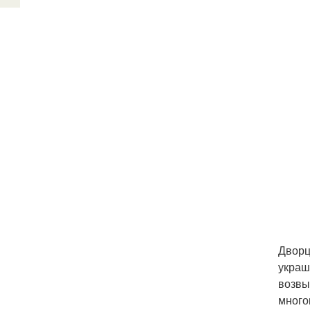
Дворц
украш
возвы
много