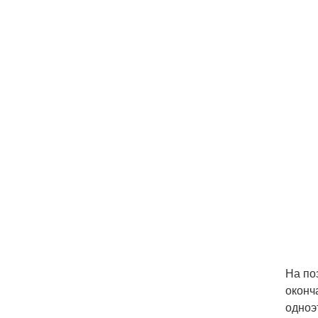
На по
оконч
одноэ