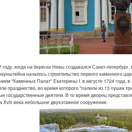
7 году, когда на берегах Невы создавался Санкт-петербург,
Браунштейна началось строительство первого каменного ца
нием "Каменных Палат" Екатерины I. в августе 1724 года, в
или празднество, во время которого "палили из 13 пушек т
ые государственные деятели. В то время дворец представл
а Xviii века небольшое двухэтажное сооружение.