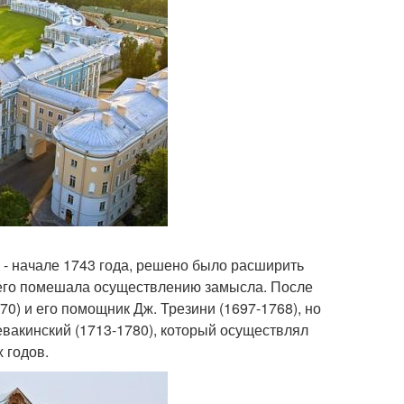
- начале 1743 года, решено было расширить
дчего помешала осуществлению замысла. После
770) и его помощник Дж. Трезини (1697-1768), но
чевакинский (1713-1780), который осуществлял
 годов.