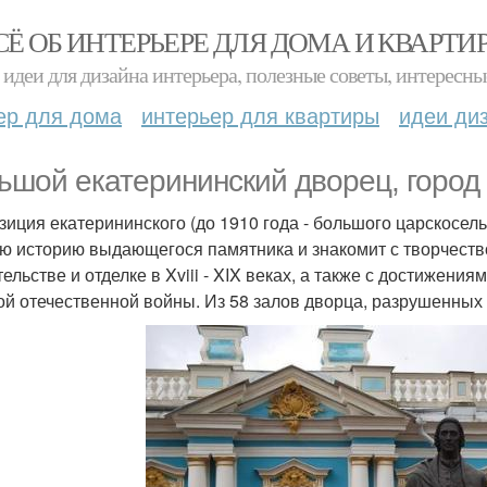
СЁ ОБ ИНТЕРЬЕРЕ ДЛЯ ДОМА И КВАРТИ
идеи для дизайна интерьера, полезные советы, интересны
ер для дома
интерьер для квартиры
идеи ди
ьшой екатерининский дворец, город
зиция екатерининского (до 1910 года - большого царскосель
ю историю выдающегося памятника и знакомит с творчество
тельстве и отделке в Xviii - XIX веках, а также с достижен
ой отечественной войны. Из 58 залов дворца, разрушенных 