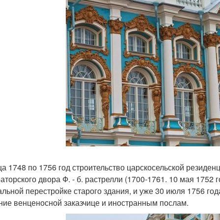
ца 1748 по 1756 год строительство царскосельской резиденц
аторского двора Ф. - б. растрелли (1700-1761. 10 мая 1752
альной перестройке старого здания, и уже 30 июля 1756 го
ние венценосной заказчице и иностранным послам.