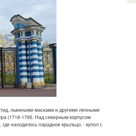
атид, львиными масками и другими лепными
ера (1718-1795. Над северным корпусом
где находилось парадное крыльцо, - купол с