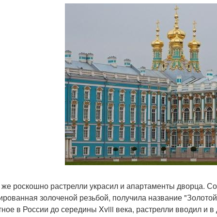
 же роскошно растрелли украсил и апартаменты дворца. С
ированная золоченой резьбой, получила название "Золотой
тное в России до середины Xviii века, растрелли вводил и в 