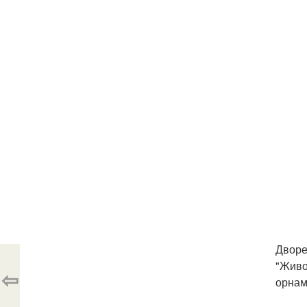
Дворе
"Живо
⇦
орнам