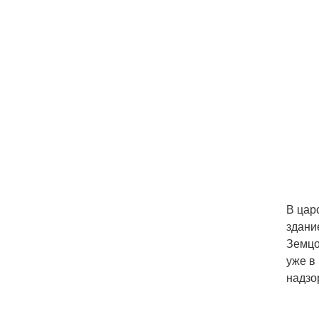
В цар
здани
Земцо
уже в
надзо