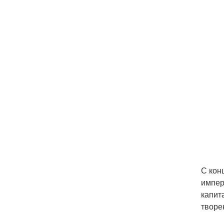
С кон
импер
капит
творе