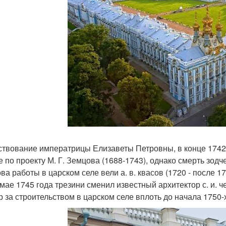
ствование императрицы Елизаветы Петровны, в конце 1742 
е по проекту М. Г. Земцова (1688-1743), однако смерть зо
ва работы в царском селе вели а. в. квасов (1720 - после 1
 мае 1745 года трезини сменил известный архитектор с. и. 
р за строительством в царском селе вплоть до начала 1750-х