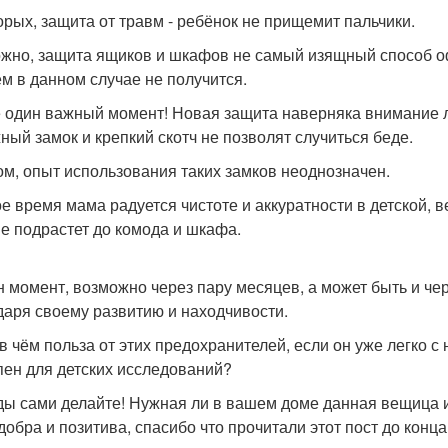
орых, защита от травм - ребёнок не прищемит пальчики.
жно, защита ящиков и шкафов не самый изящный способ о
ем в данном случае не получится.
 один важный момент! Новая защита наверняка внимание 
ный замок и крепкий скотч не позволят случиться беде.
ом, опыт использования таких замков неоднозначен.
е время мама радуется чистоте и аккуратности в детской, в
не подрастет до комода и шкафа.
н момент, возможно через пару месяцев, а может быть и че
даря своему развитию и находчивости.
 в чём польза от этих предохранителей, если он уже легко с
пен для детских исследований?
ы сами делайте! Нужная ли в вашем доме данная вещица и
добра и позитива, спасибо что прочитали этот пост до конца