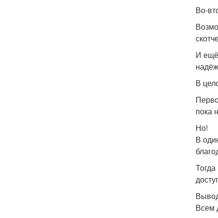
Во-вт
Возмо
скотч
И ещё
надёж
В цел
Перво
пока 
Но!
В оди
благо
Тогда
досту
Вывод
Всем 