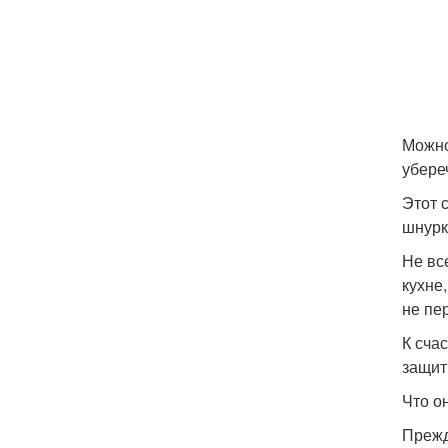
Можно
убереч
Этот 
шнурк
Не вс
кухне
не пе
К сча
защит
Что о
Прежд