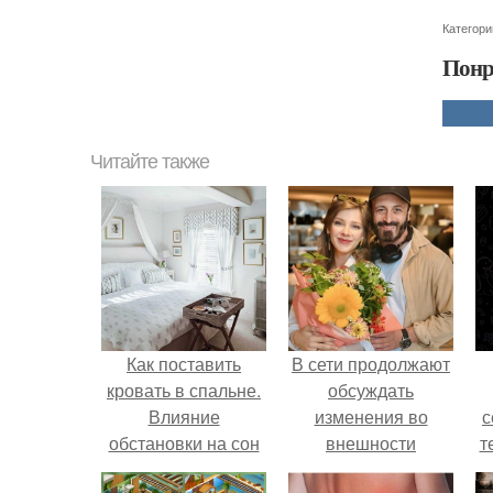
Категори
Понр
Читайте также
Как поставить
В сети продолжают
кровать в спальне.
обсуждать
Влияние
изменения во
с
обстановки на сон
внешности
т
актрисы.