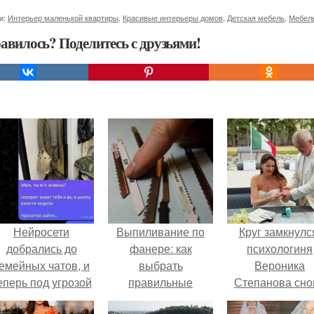
и:
Интерьер маленькой квартиры
,
Красивые интерьеры домов
,
Детская мебель
,
Мебель
авилось? Поделитесь с друзьями!
Нейросети
Выпиливание по
Круг замкнулс
добрались до
фанере: как
психологиня
емейных чатов, и
выбрать
Вероника
еперь под угрозой
правильные
Степанова сно
мамины нервы.
лобзики
вышла замуж 