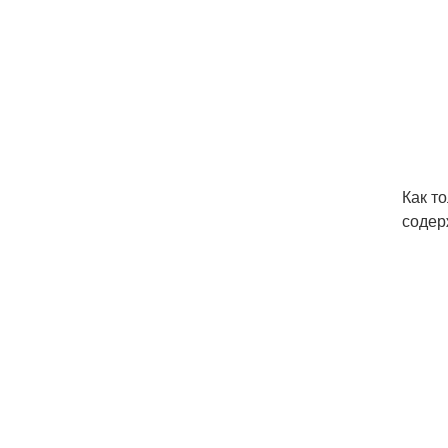
Как т
содер