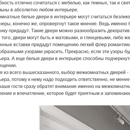
бность отлично сочетаться с мебелью, как темных, так и св
льны в абсолютно любом интерьере.
мнатные белые двери в интерьере могут считаться безликой
неры, конечно же, опровергнут такое мнение. Ведь именно
нку придадут. Такие двери можно разнообразить декоратив
 того, двери могут быть и матовыми, и глянцевыми, либо 
янные вставки придадут помещению легкий флер романтики
образными узорами украсить. Прекрасно, если эти узоры б
ьера. А еще белые двери в интерьере способны подчеркнуть
ещении.
я из всего вышесказанного, выбор межкомнатных дверей -
ьера, потому к нему надо подходить ответственно, не менее
ваши гости сразу обратят внимание именно на межкомнатн
оение и впечатление, которое будет приятным и запомина