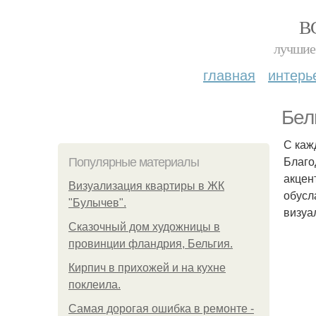
В
лучшие 
главная
интерь
Бел
С каж
Благо
Популярные материалы
акцен
Визуализация квартиры в ЖК
обусл
"Булычев".
визуа
Сказочный дом художницы в
провинции фландрия, Бельгия.
Кирпич в прихожей и на кухне
поклеила.
Самая дорогая ошибка в ремонте -