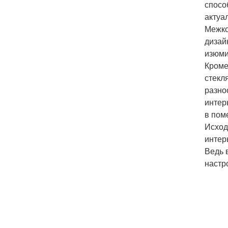
спосо
актуа
Межко
дизай
изюми
Кроме
стекл
разно
интер
в пом
Исход
интер
Ведь 
настр