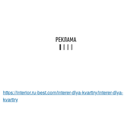
https://interior.ru-best.com/interer-dlya-kvartiry/interer-dlya-
kvartiry