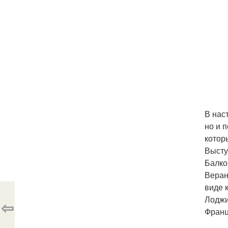
В нас
но и 
котор
Высту
Балко
Веран
виде 
Лоджи
⇦
Франц