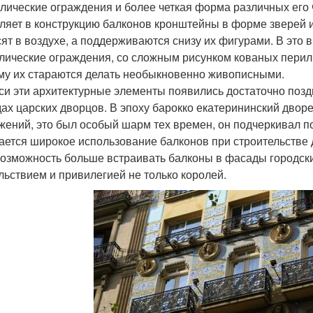
лические ограждения и более четкая форма различных его 
ляет в конструкцию балконов кронштейны в форме зверей и
сят в воздухе, а поддерживаются снизу их фигурами. В эт
лические ограждения, со сложным рисунком кованых перил
му их стараются делать необыкновенно живописными.
си эти архитектурные элементы появились достаточно поздн
ах царских дворцов. В эпоху барокко екатерининский двор
жений, это был особый шарм тех времен, он подчеркивал по
ается широкое использование балконов при строительстве
возможность больше встраивать балконы в фасады городски
льствием и привилегией не только королей.