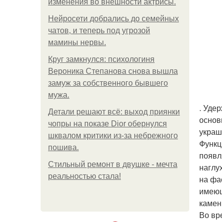
изменения во внешности актрисы.
Нейросети добрались до семейных
чатов, и теперь под угрозой
мамины нервы.
Круг замкнулся: психологиня
Вероника Степанова снова вышла
замуж за собственного бывшего
мужа.
. Уде
Детали решают всё: выход приянки
основ
чопры на показе Dior обернулся
украш
шквалом критики из-за небрежного
Функц
пошива.
появл
Стильный ремонт в двушке - мечта
наглу
реальностью стала!
на фа
имеющ
камен
Во вр