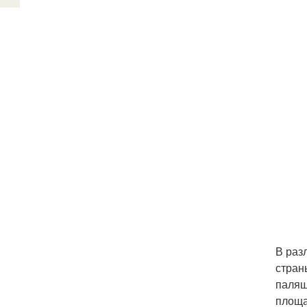
В раз
стран
палящ
площа