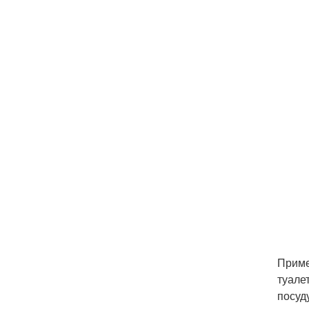
Приме
туале
посуд