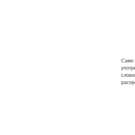
Само 
употр
слово
распр