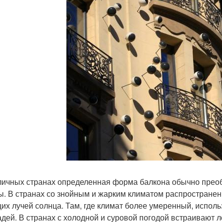
личных странах определенная форма балкона обычно преобл
ы. В странах со знойным и жарким климатом распростране
их лучей солнца. Там, где климат более умеренный, испол
дей. В странах с холодной и суровой погодой встраивают л