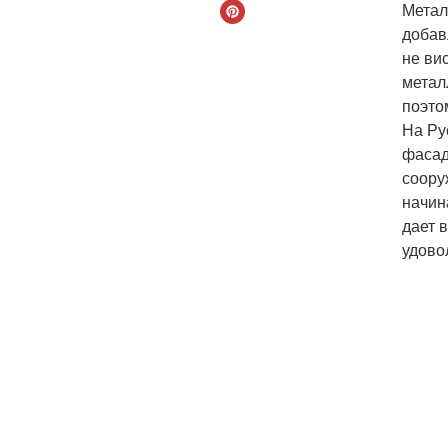
Метал
добав
не ви
метал
поэто
На Ру
фасад
соору
начин
дает 
удово