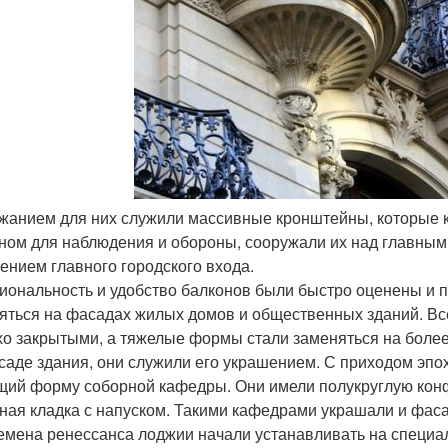
ржанием для них служили массивные кронштейны, которые к
ном для наблюдения и обороны, сооружали их над главными
ением главного городского входа.
иональность и удобство балконов были быстро оценены и п
яться на фасадах жилых домов и общественных зданий. Все
хо закрытыми, а тяжелые формы стали заменяться на более 
саде здания, они служили его украшением. С приходом эпох
ий форму соборной кафедры. Они имели полукруглую кон
ная кладка с напуском. Такими кафедрами украшали и фас
емена ренессанса лоджии начали устанавливать на специал