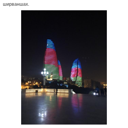
ширваншах.