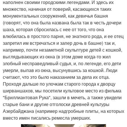
наполнен своими городскими легендами. И здесь их
множество, начиная от поверий, касающихся таких
монументальных сооружений, как девичья башня
(говорят, что она была названа была так в честь дочери
шаха, которая сбросилась с нее от того, что она
влюбилась в простого парня, не знатного рода, и ее отец
запретил им встречаться и запер дочь в башне) так и,
например, почти незаметной скульптуре детей с кошкой,
выглядывающих из окна (в этом доме когда-то жил
злобный несправедливый судья, и, по легенде, его дети
умерли, выпав из окна, высунувшись за кошкой. Люди
считают, что это было наказанием за дела их отца.
Проходя дальше по улочкам старого города к дворцу
ширваншахов, мы посетили культовое место из фильма
"Бриллиантовая Рука", зашли в мечеть, а также увидели
старые бани и другие отголоски древней культуры
Азербайджана (например надгробные плиты, на которых
вместо имен писались ремесла умерших.