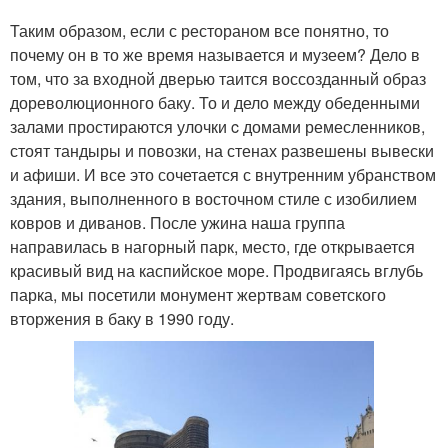
Таким образом, если с рестораном все понятно, то
почему он в то же время называется и музеем? Дело в
том, что за входной дверью таится воссозданный образ
дореволюционного баку. То и дело между обеденными
залами простираются улочки c домами ремесленников,
стоят тандыры и повозки, на стенах развешены вывески
и афиши. И все это сочетается с внутренним убранством
здания, выполненного в восточном стиле с изобилием
ковров и диванов. После ужина наша группа
направилась в нагорный парк, место, где открывается
красивый вид на каспийское море. Продвигаясь вглубь
парка, мы посетили монумент жертвам советского
вторжения в баку в 1990 году.