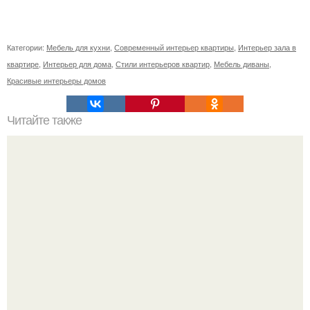
Категории:
Мебель для кухни
,
Современный интерьер квартиры
,
Интерьер зала в
квартире
,
Интерьер для дома
,
Стили интерьеров квартир
,
Мебель диваны
,
Красивые интерьеры домов
Читайте также
Как правильно обрезать герань, чтобы она пышно цвела.