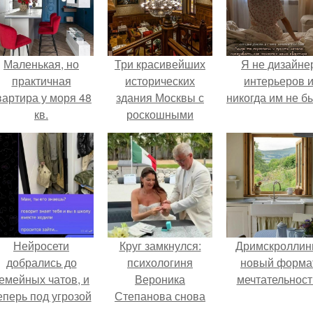
Маленькая, но
Три красивейших
Я не дизайне
практичная
исторических
интерьеров 
вартира у моря 48
здания Москвы с
никогда им не б
кв.
роскошными
интерьерами в
готической
стилистике.
Нейросети
Круг замкнулся:
Дримскроллинг
добрались до
психологиня
новый форма
емейных чатов, и
Вероника
мечтательност
еперь под угрозой
Степанова снова
мамины нервы.
вышла замуж за