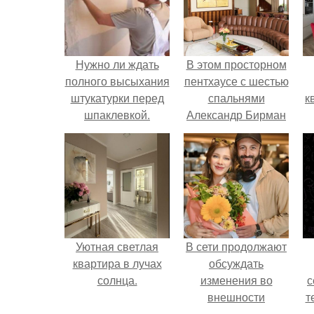
Нужно ли ждать
В этом просторном
полного высыхания
пентхаусе с шестью
штукатурки перед
спальнями
к
шпаклевкой.
Александр Бирман
Сколько времени
живет со своей
сохнет штукатурка в
семьей.
зависимости от
вида смеси и
материала
основания
Уютная светлая
В сети продолжают
квартира в лучах
обсуждать
солнца.
изменения во
с
внешности
т
актрисы.