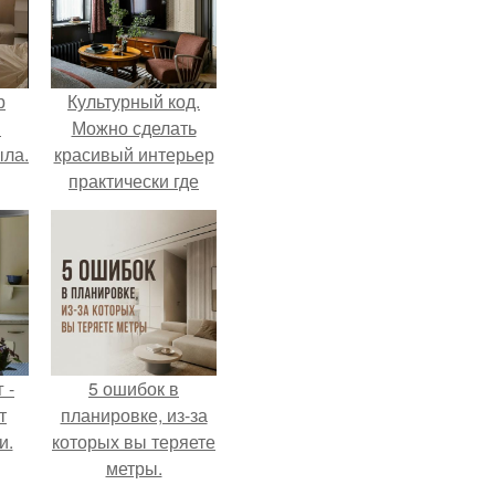
р
Культурный код.
и
Можно сделать
ыла.
красивый интерьер
практически где
угодно.
 -
5 ошибок в
т
планировке, из-за
и.
которых вы теряете
метры.