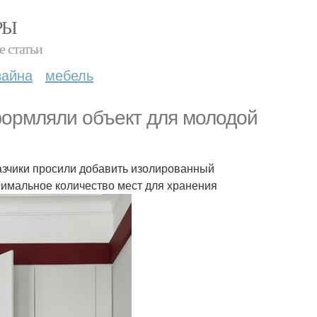
РЫ
е статьи
зайна
мебель
формляли объект для молодой
азчики просили добавить изолированный
симальное количество мест для хранения