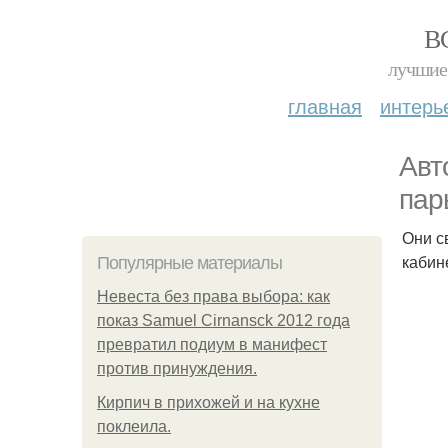
В
лучшие 
главная
интерь
Авт
пар
Они с
кабин
Популярные материалы
Невеста без права выбора: как
показ Samuel Cirnansck 2012 года
превратил подиум в манифест
против принуждения.
Кирпич в прихожей и на кухне
поклеила.