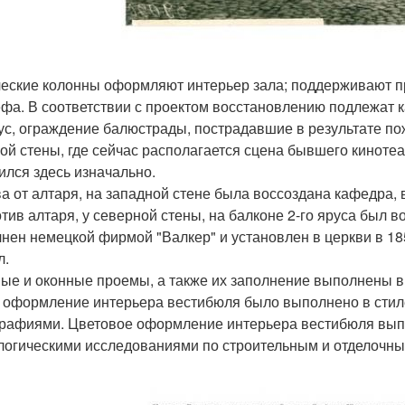
еские колонны оформляют интерьер зала; поддерживают пр
ефа. В соответствии с проектом восстановлению подлежат к
ус, ограждение балюстрады, пострадавшие в результате по
ой стены, где сейчас располагается сцена бывшего кинотеа
ился здесь изначально.
а от алтаря, на западной стене была воссоздана кафедра, 
тив алтаря, у северной стены, на балконе 2-го яруса был в
нен немецкой фирмой "Валкер" и установлен в церкви в 18
л.
ые и оконные проемы, а также их заполнение выполнены в
 оформление интерьера вестибюля было выполнено в стиле
рафиями. Цветовое оформление интерьера вестибюля выпо
логическими исследованиями по строительным и отделочн