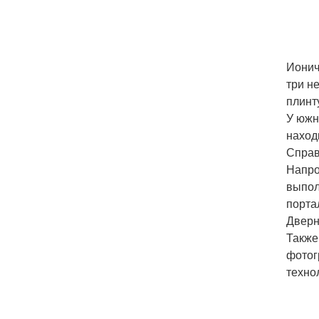
Ионич
три н
плинт
У южн
наход
Справ
Напро
выпол
порта
Дверн
Также
фотог
техно