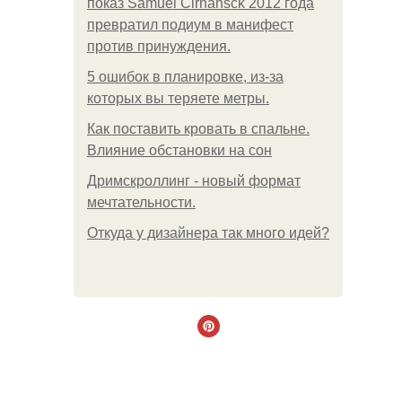
показ Samuel Cirnansck 2012 года
превратил подиум в манифест
против принуждения.
5 ошибок в планировке, из-за
которых вы теряете метры.
Как поставить кровать в спальне.
Влияние обстановки на сон
Дримскроллинг - новый формат
мечтательности.
Откуда у дизайнера так много идей?