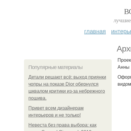
В
лучшие 
главная
интерь
Арх
Проек
Анны 
Популярные материалы
Оформ
Детали решают всё: выход приянки
видом
чопры на показе Dior обернулся
шквалом критики из-за небрежного
пошива.
Привет всем дизайнерам
интерьеров и не только!
Невеста без права выбора: как