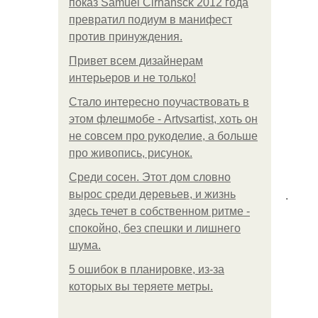
показ Samuel Cirnansck 2012 года
превратил подиум в манифест
против принуждения.
Привет всем дизайнерам
интерьеров и не только!
Стало интересно поучаствовать в
этом флешмобе - Artvsartist, хоть он
не совсем про рукоделие, а больше
про живопись, рисунок.
Среди сосен. Этот дом словно
.
вырос среди деревьев, и жизнь
здесь течет в собственном ритме -
спокойно, без спешки и лишнего
шума.
5 ошибок в планировке, из-за
которых вы теряете метры.