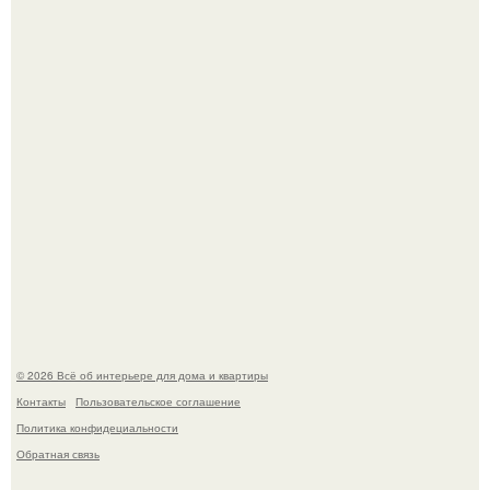
Дизайн малометражной студии 21, 1 м 2 (24, 9 м 2 с
балконом) в Краснодаре.
Визуализация квартиры в ЖК "Булычев".
© 2026 Всё об интерьере для дома и квартиры
Контакты
Пользовательское соглашение
Политика конфидециальности
Обратная связь