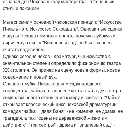
означал для Чехова школу мастерства - отточенный
стиль и лаконизм.
Мы вспомним основной чеховский принцип: "Искусство
Писать - это Искусство Сокращать". Одноактные сценки
и шутки Чехова помогают понять, почему глубокую и
лирическую пьесу "Вишневый сад" он был склонен
считать водевилем.
Однако сегодня чехов - драматург, чье искусство в
значительной степени определило физиономию театра
XX столетия. Он принес на сцену новые формы, новое
содержание и новый дух.
Словно голубка Пикассо для международного
сообщества, чайка на занавесе мхата стала для театра
символом нового отношения к миру и зрителю. "Чайка"
открывает классический цикл чеховской драматургии:
комедия "чайка", "дядя Ваня" - не комедия, не драма, не
трагедия, а так: "сцены из деревенской жизни в 4
действиях"; "три сестры" - драма и "вишневый сад" -