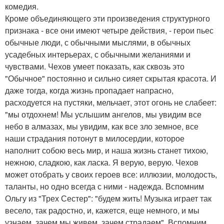
комедия.
Кроме объединяющего эти произведения структурного
признака - все они имеют четыре действия, - герои пьес
обычные люди, с обычными мыслями, в обычных
усадебных интерьерах, с обычными желаниями и
чувствами. Чехов умеет показать, как сквозь это
"Обычное" постоянно и сильно сияет скрытая красота. И
даже тогда, когда жизнь пропадает напрасно,
расходуется на пустяки, мельчает, этот огонь не слабеет:
"мы отдохнем! Мы услышим ангелов, мы увидим все
небо в алмазах, мы увидим, как все зло земное, все
наши страдания потонут в милосердии, которое
наполнит собою весь мир, и наша жизнь станет тихою,
нежною, сладкою, как ласка. Я верую, верую. Чехов
может отобрать у своих героев все: иллюзии, молодость,
таланты, но одно всегда с ними - надежда. Вспомним
Ольгу из "Трех Сестер": "будем жить! Музыка играет так
весело, так радостно, и, кажется, еще немного, и мы
узнаем, зачем мы живем, зачем страдаем". Вспомним