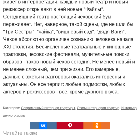
живет в интерпретации, каждый новый театр и новый
режиссер открывают в ней новые "Файлы".
Сегодняшний театр настоящий чеховский бум
переживает. Нет, наверное, такой сцены, где не шли бы
"Три Сестры", "чайка", "вишневый сад", "дядя Ваня".
Чехов абсолютно органичен сознанию человека начала
XXI столетия. Бесчисленные театральные и киношные
трактовки, чеховские фестивали, мучительные поиски
образов - таков новый чехов сегодня. Не менее новый и
не менее сложный, чем при жизни. Его камерные,
дачные сюжеты и разговоры оказались интересны и
актуальны. Он все терпит: любые подмостки, любых
актеров и режиссеров - все, кроме дурного вкуса.
Категории:
Современный интерьер квартиры
,
Стили интерьеров квартир
,
Интерьер
дачного дома
Читайте также