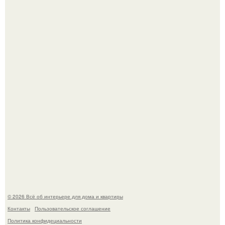
Стильная квартира в светлых приятных тонах.
В Японии бесплатно раздают дома самураев - звучит как
план на новую жизнь.
© 2026 Всё об интерьере для дома и квартиры
Контакты
Пользовательское соглашение
Политика конфидециальности