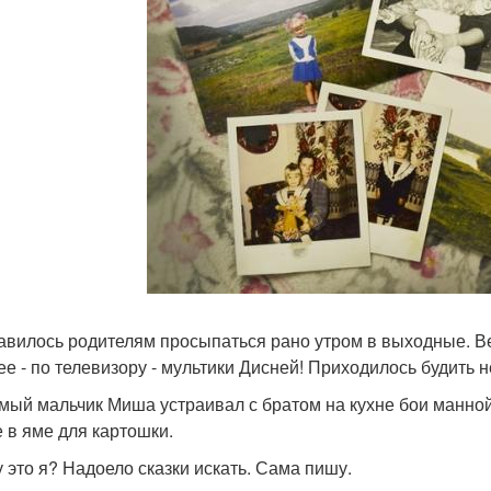
авилось родителям просыпаться рано утром в выходные. Вед
ее - по телевизору - мультики Дисней! Приходилось будить 
мый мальчик Миша устраивал с братом на кухне бои манной
е в яме для картошки.
у это я? Надоело сказки искать. Сама пишу.