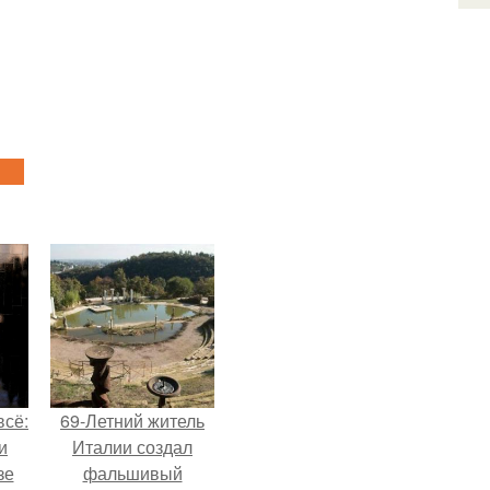
всё:
69-Летний житель
и
Италии создал
зе
фальшивый