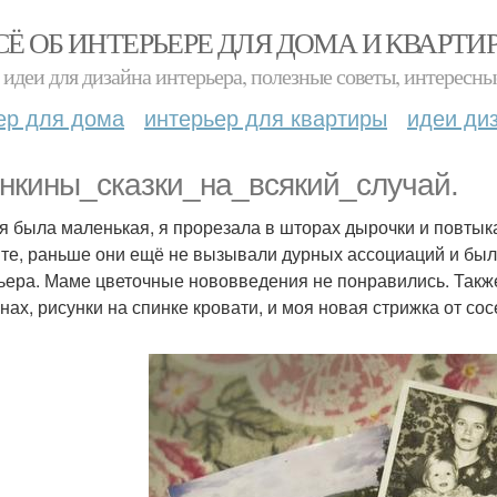
СЁ ОБ ИНТЕРЬЕРЕ ДЛЯ ДОМА И КВАРТИ
идеи для дизайна интерьера, полезные советы, интересны
ер для дома
интерьер для квартиры
идеи ди
нкины_сказки_на_всякий_случай.
 я была маленькая, я прорезала в шторах дырочки и повтык
те, раньше они ещё не вызывали дурных ассоциаций и бы
ьера. Маме цветочные нововведения не понравились. Такж
енах, рисунки на спинке кровати, и моя новая стрижка от сос