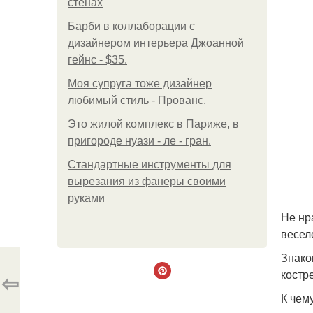
стенах
Барби в коллаборации с
дизайнером интерьера Джоанной
гейнс - $35.
Моя супруга тоже дизайнер
любимый стиль - Прованс.
Это жилой комплекс в Париже, в
пригороде нуази - ле - гран.
Стандартные инструменты для
вырезания из фанеры своими
руками
Не нр
весел
Знако
костр
⇦
К чем