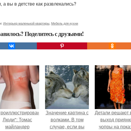
и, а вы в детстве как развлекались?
и:
Интерьер маленькой квартиры
,
Мебель для кухни
авилось? Поделитесь с друзьями!
Проиллюстрированные
Значение картина с
Детали решают 
Люди": Томас
волками. В том
выход приянк
майландер
случае, если вы
чопры на пока