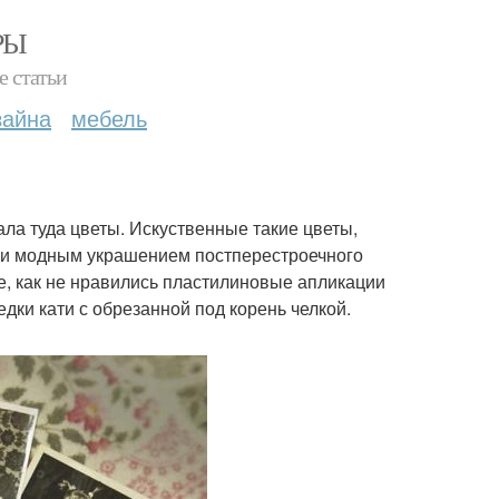
РЫ
е статьи
зайна
мебель
ала туда цветы. Искуственные такие цветы,
ли модным украшением постперестроечного
е, как не нравились пластилиновые апликации
едки кати с обрезанной под корень челкой.