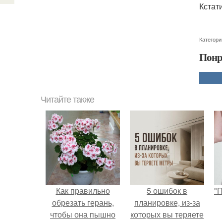
Кстат
Категори
Понр
Читайте также
Как правильно
5 ошибок в
"
обрезать герань,
планировке, из-за
чтобы она пышно
которых вы теряете