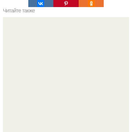
Читайте также
Кабинет директора, как оформить. Дизайн кабинета
руководителя: зонирование, выбор декора, модные
тенденции