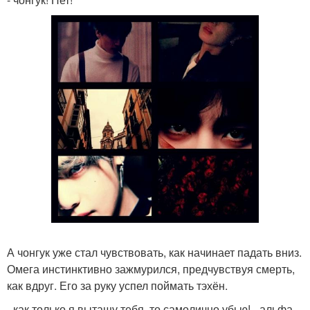
А чонгук уже стал чувствовать, как начинает падать вниз.
Омега инстинктивно зажмурился, предчувствуя смерть,
как вдруг. Его за руку успел поймать тэхён.
- как только я вытащу тебя, то самолично убью! - альфа