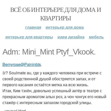
ВСЁ ОБ ИНТЕРЬЕРЕ ДЛЯ ДОМА И
КВАРТИРЫ
главная
интерьер для дома
интерьер для квартиры
идеи дизайна
мебель
Adm: Mini_Mint Ptyf_Vkook.
Bemyrose@Paininbts
.
3/? Soulmate au, где у каждого человека при встрече с
своей родственной душой обостряется запах, и от
первого касания остаётся метка на всю жизнь.
Итак, Ким тэхён, довольно успешный актёр в театре с
прекрасным ароматом алых роз, а чон чонгук его новый
стажёр с интересным запахом городской улицы.
- чонгук! Нет!