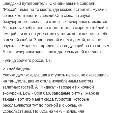
шведский путеводитель. Скандинавы не соврали:
"Росси" - именно то место, где можно встретить мужчин
со всех континентов земли! Они сюда на звуки
безудержного веселья и отвязных вечеринок стекаются.
А после захлебываются от восторга в море коктейлей и
эмоций, - и вот он уже лежит у твоих ног и клянется тебе
в вечной любви. Заворачивай и неси домой, пока не
очухался. Надоест - придешь в следующий раз за новым.
Благо вечеринки здесь проходят семь дней в неделю.
- улица зодчего росси, 1/3.
2. клуб Фидель.
Улочка думская, где шага ступить нельзя, не оказавшись
на танцполе, давно стала излюбленным местом
залетных гостей. А "Фидель" - гвоздем их ночной
экскурсии. Low - Cost бар, заводные ритмы, жаркие
танцы - вот что манит сюда туристов, которые
расслабляются тут по полной и с большим
удовольствием. Но будь на чеку - излишняя