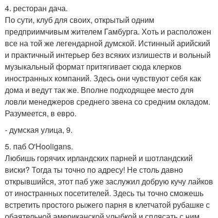
4. ресторан дача.
По сути, клуб для своих, открытый одним
предприимчивым жителем Гамбурга. Хоть и расположен
все на той же легендарной думской. Истинный арийский
и практичный интерьер без всяких излишеств и вольный
музыкальный формат притягивает сюда клерков
иностранных компаний. Здесь они чувствуют себя как
дома и ведут так же. Вполне подходящее место для
ловли менеджеров среднего звена со средним окладом.
Разумеется, в евро.
- думская улица, 9.
5. паб O'Hooligans.
Любишь горячих ирландских парней и шотландский
виски? Тогда ты точно по адресу! Не столь давно
открывшийся, этот паб уже заслужил добрую кучу лайков
от иностранных посетителей. Здесь ты точно сможешь
встретить простого рыжего парня в клетчатой рубашке с
обаятельной американской улыбкой и сплясать с ним