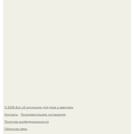
В Японии бесплатно раздают дома самураев - звучит как
план на новую жизнь.
Опишите интерьер кухни в 2-3 словах.
© 2026 Всё об интерьере для дома и квартиры
Контакты
Пользовательское соглашение
Политика конфидециальности
Обратная связь