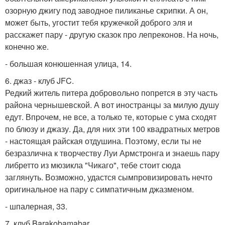
озорную джигу под заводное пиликанье скрипки. А он,
может быть, угостит тебя кружечкой доброго эля и
расскажет пару - другую сказок про лепреконов. На ночь,
конечно же.
- большая конюшенная улица, 14.
6. джаз - клуб JFC.
Редкий житель питера добровольно попрется в эту часть
района чернышевской. А вот иностранцы за милую душу
едут. Впрочем, не все, а только те, которые с ума сходят
по блюзу и джазу. Да, для них эти 100 квадратных метров
- настоящая райская отдушина. Поэтому, если ты не
безразлична к творчеству Луи Армстронга и знаешь пару
либретто из мюзикла "Чикаго", тебе стоит сюда
заглянуть. Возможно, удастся сымпровизировать нечто
оригинальное на пару с симпатичным джазменом.
- шпалерная, 33.
7. клуб Barakobamabar.