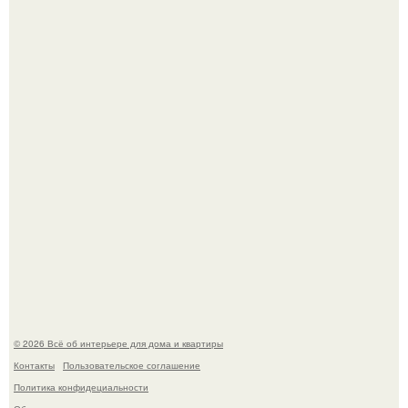
Невеста без права выбора: как показ Samuel Cirnansck
2012 года превратил подиум в манифест против
принуждения.
Сокровища из Hoff.
© 2026 Всё об интерьере для дома и квартиры
Контакты
Пользовательское соглашение
Политика конфидециальности