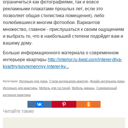
ограничиться как фотографиями, так и вовсе
рекламными плакатами прошлых лет, если это
позволяет общая стилистика помещения), либо
полюбившиеся многим фотообои. Вариантов
множество, главное - прислушаться к своим ощущениям
и выбрать то, что в наибольшей степени подойдет вам и
вашему дому.
Больше информационного материала о современном
интерьере квартиры
http://interior.ru-best.com/interer-dlya-
kvartiry/sovremennyy-interer-kv...
Категории:
Интерьер для дома
,
Стили интерьеров квартир
,
Дизайн интерьера дома
,
Интерьер для квартиры
,
Мебель для гостиной
,
Мебель диваны
,
Современный
интерьер квартиры
Читайте также