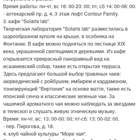
Время работы: пн-чт, вс 16: 00-23: 00; пт, сб 14: 00-06: 00.
- аптекарский пр. д. 4, 3 этаж лофт Contour Family.
3. кафе "Solaris lab".
Творческая лаборатория "Solaris lab" разместилась в
шарообразном куполе на крыше, в особняка на
Фонтанке. В кафе можно подняться по лестнице XIX
века, украшенной светящимися деревьями. Из кафе
открывается прекрасный панорамный вид на
исаакиевский собор, также есть открытая терраса.
Здесь предлагают большой выбор травяных чаев:
аюрведический с ройбушем, имбирем и кардамоном,
тонизирующий "Виртоник" на основе матте, также есть
японский сенча и классические зеленые чаи. За
чашечкой ароматного чая можно наблюдать за звездами
в телескоп и слушать живую этническую музыку.
Время: пн-чт, вс: 13: 00-00: 00; пт-сб: 13: 00-02: 00.
- пер. Пирогова, д. 18.
4. клуб чайной культуры "Море чая".