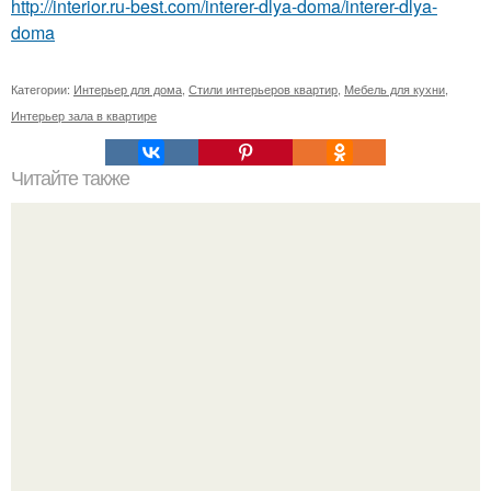
http://interior.ru-best.com/interer-dlya-doma/interer-dlya-
doma
Категории:
Интерьер для дома
,
Стили интерьеров квартир
,
Мебель для кухни
,
Интерьер зала в квартире
Читайте также
Дизайн и планировка ванной на 5 кв.