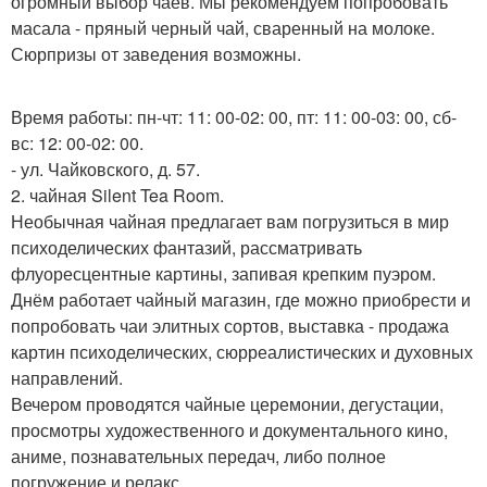
огромный выбор чаев. Мы рекомендуем попробовать
масала - пряный черный чай, сваренный на молоке.
Сюрпризы от заведения возможны.
Время работы: пн-чт: 11: 00-02: 00, пт: 11: 00-03: 00, сб-
вс: 12: 00-02: 00.
- ул. Чайковского, д. 57.
2. чайная Silent Tea Room.
Необычная чайная предлагает вам погрузиться в мир
психоделических фантазий, рассматривать
флуоресцентные картины, запивая крепким пуэром.
Днём работает чайный магазин, где можно приобрести и
попробовать чаи элитных сортов, выставка - продажа
картин психоделических, сюрреалистических и духовных
направлений.
Вечером проводятся чайные церемонии, дегустации,
просмотры художественного и документального кино,
аниме, познавательных передач, либо полное
погружение и релакс.