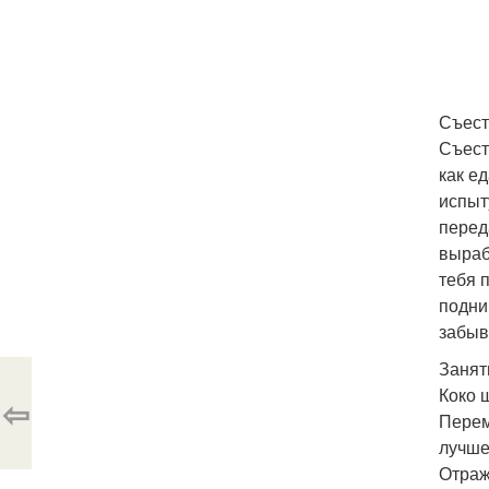
Съест
Съест
как е
испыт
перед
выраб
тебя 
подни
забыв
Занят
Коко 
⇦
Перем
лучше
Отраже