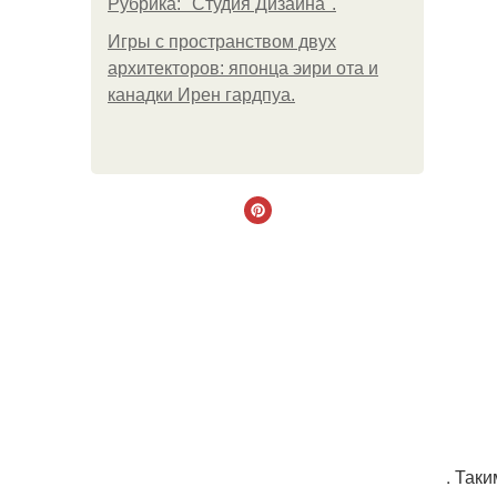
Рубрика: "Студия Дизайна".
Игры с пространством двух
архитекторов: японца эири ота и
канадки Ирен гардпуа.
. Так