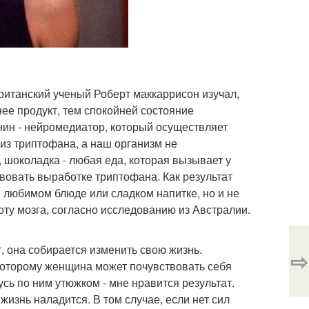
Британский ученый Роберт маккаррисон изучал,
нее продукт, тем спокойней состояние
нин - нейромедиатор, который осуществляет
из триптофана, а наш организм не
 шоколадка - любая еда, которая вызывает у
вовать выработке триптофана. Как результат
в любимом блюде или сладком напитке, но и не
оту мозга, согласно исследованию из Австралии.
, она собирается изменить свою жизнь.
⇨
которому женщина может почувствовать себя
сь по ним утюжком - мне нравится результат.
 жизнь наладится. В том случае, если нет сил