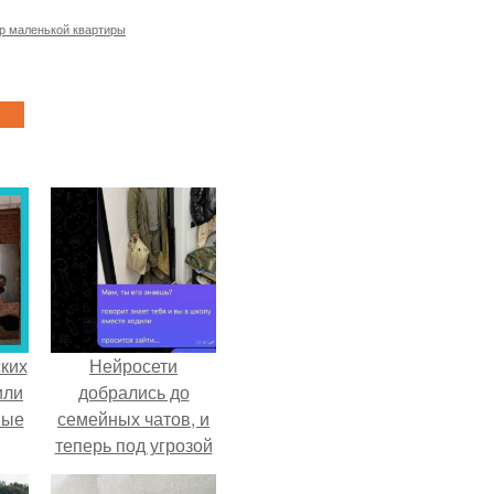
р маленькой квартиры
ких
Нейросети
или
добрались до
ные
семейных чатов, и
теперь под угрозой
мамины нервы.