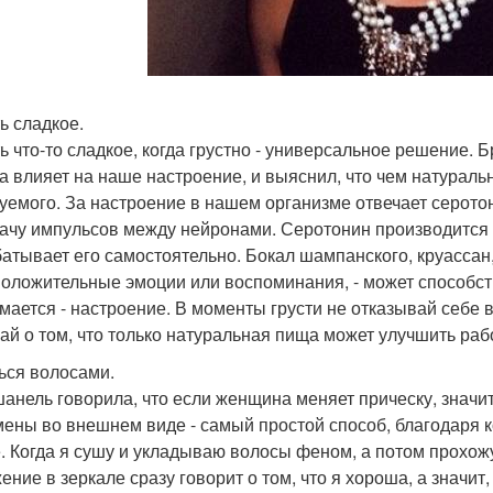
ь сладкое.
ь что-то сладкое, когда грустно - универсальное решение. 
да влияет на наше настроение, и выяснил, что чем натураль
уемого. За настроение в нашем организме отвечает серото
ачу импульсов между нейронами. Серотонин производится 
атывает его самостоятельно. Бокал шампанского, круассан,
положительные эмоции или воспоминания, - может способст
мается - настроение. В моменты грусти не отказывай себе 
ай о том, что только натуральная пища может улучшить раб
ься волосами.
шанель говорила, что если женщина меняет прическу, значит
ены во внешнем виде - самый простой способ, благодаря 
. Когда я сушу и укладываю волосы феном, а потом прохожу
ние в зеркале сразу говорит о том, что я хороша, а значит,