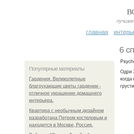
В
лучшие 
главная
интерь
6 с
Psych
Популярные материалы
Одри 
когда
Гардения. Великолепные
груст
благоухающие цветы гардении -
отличное украшение домашнего
интерьера.
Квартира с необычным дизайном
разработана Петром костеловым и
находится в Москве, Россия.