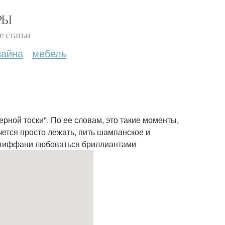
РЫ
е статьи
зайна
мебель
ной тоски". По ее словам, это такие моменты,
чется просто лежать, пить шампанское и
к тиффани любоваться бриллиантами