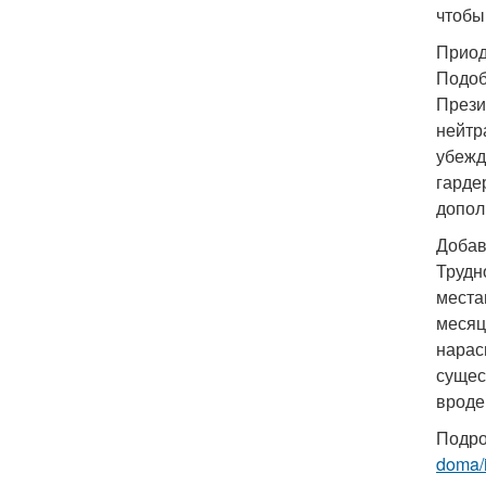
чтобы
Приод
Подоб
Прези
нейтр
убежд
гарде
допол
Добав
Трудн
места
месяц
нарас
сущес
вроде
Подро
doma/i