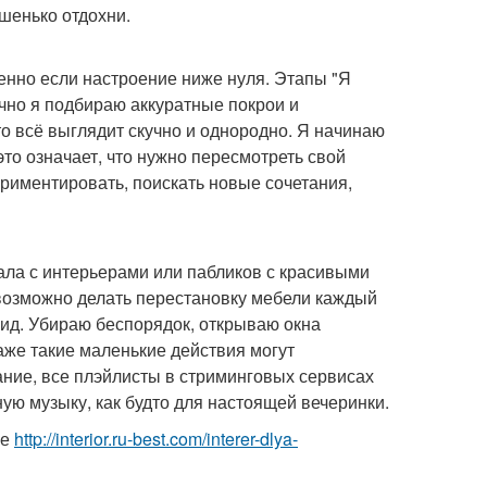
шенько отдохни.
енно если настроение ниже нуля. Этапы "Я
чно я подбираю аккуратные покрои и
то всё выглядит скучно и однородно. Я начинаю
это означает, что нужно пересмотреть свой
ериментировать, поискать новые сочетания,
ала с интерьерами или пабликов с красивыми
евозможно делать перестановку мебели каждый
 вид. Убираю беспорядок, открываю окна
же такие маленькие действия могут
ание, все плэйлисты в стриминговых сервисах
ую музыку, как будто для настоящей вечеринки.
ле
http://interior.ru-best.com/interer-dlya-