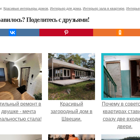
и:
Красивые интерьеры домов
,
Интерьер для дома
,
Интерьер зала в квартире
,
Интерье
авилось? Поделитесь с друзьями!
тильный ремонт в
Красивый
Почему в советс
двушке - мечта
загородный дом в
квартирах став
еальностью стала!
Швеции.
сразу две вход
двери.