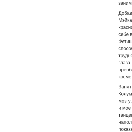
заним
Добав
Мэйка
красн
себе 
Фетиш
спосо
трудн
глаза
преоб
косме
Занят
Колум
мозгу
и мое
танце
напол
показ