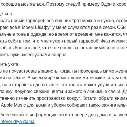
 хорошо высыпаться. Поэтому следуй примеру Одри и хоро
еться.
рать новый гардероб без лишних трат можно и нужно, особ
раю всё в Моем Шкафу" у меня случаются раз в сезон. Обы
альные тона в одежде, но время от времени мне кажется, ч
ать себя в том, что мне нужен новый гардероб. Фактически 
роб, выбросить всё, что я не ношу, а с оставшимися поэксп
нить луки аксессуарами поярче.
ить уюта.
о не почувствовать зависть, когда ты проходишь мимо журн
ми на земле. В моем мире комнатушки маленькие, и там н
, но я стараюсь сделать всё, что только может улучшить их
пашку, покупаю свежие цветы и зажигаю любимые свечи. Да
твенно изменить пространство вокруг. Кстати, обрати вним
 Apple Music для дома и уборки собирают такую зажигательн
бнее читайте информацию об интерьере для дома в разде
nterer-dlya-doma