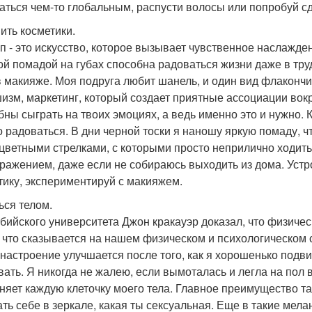
аться чем-то глобальным, распусти волосы или попробуй сд
ить косметики.
п - это искусство, которое вызывает чувственное наслажде
ой помадой на губах способна радоваться жизни даже в труд
в макияже. Моя подруга любит шанель, и один вид флакончи
изм, маркетинг, который создает приятные ассоциации вокр
бны сыграть на твоих эмоциях, а ведь именно это и нужно. К
о радоваться. В дни черной тоски я наношу яркую помаду, 
 цветными стрелками, с которыми просто неприлично ходить
ражением, даже если не собираюсь выходить из дома. Устр
тику, экспериментируй с макияжем.
ься телом.
бийского университета Джон кракауэр доказал, что физичес
, что сказывается на нашем физическом и психологическом
 настроение улучшается после того, как я хорошенько подви
вать. Я никогда не жалею, если вымоталась и легла на пол в
няет каждую клеточку моего тела. Главное преимущество та
ать себе в зеркале, какая ты сексуальная. Еще в такие мела