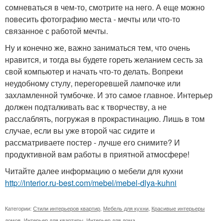
сомневаться в чем-то, смотрите на него. А еще можно
повесить фотографию места - мечты или что-то
связанное с работой мечты.
Ну и конечно же, важно заниматься тем, что очень
нравится, и тогда вы будете гореть желанием сесть за
свой компьютер и начать что-то делать. Вопреки
неудобному стулу, перегоревшей лампочке или
захламленной тумбочке. И это самое главное. Интерьер
должен подталкивать вас к творчеству, а не
расслаблять, погружая в прокрастинацию. Лишь в том
случае, если вы уже второй час сидите и
рассматриваете постер - лучше его снимите? И
продуктивной вам работы в приятной атмосфере!
Читайте далее информацию о мебели для кухни
http://interior.ru-best.com/mebel/mebel-dlya-kuhni
Категории:
Стили интерьеров квартир
,
Мебель для кухни
,
Красивые интерьеры
домов
,
Интерьер для квартиры
,
Интерьер для дома