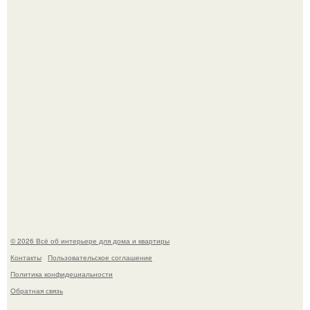
5 ошибок в планировке, из-за которых вы теряете метры.
"Проиллюстрированные Люди": Томас майландер
превратил солнечные ожоги в арт - объект.
© 2026 Всё об интерьере для дома и квартиры
Контакты
Пользовательское соглашение
Политика конфидециальности
Обратная связь