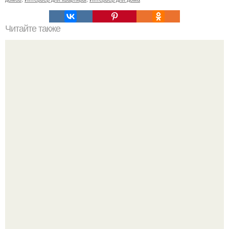
Читайте также
Надо знать: петербургские дома с именем.
Стильный ремонт в двушке - мечта реальностью стала!