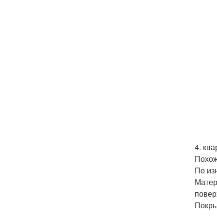
4. ква
Похож
По из
Матер
повер
Покры