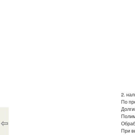
2. на
По пр
Долги
Полим
⇦
Обраб
При в