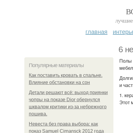
В
лучшие 
главная
интерь
6 н
Полы 
Популярные материалы
мебел
Как поставить кровать в спальне.
Долги
Влияние обстановки на сон
и час
Детали решают всё: выход приянки
1. ке
чопры на показе Dior обернулся
Этот 
шквалом критики из-за небрежного
пошива.
Невеста без права выбора: как
показ Samuel Cirnansck 2012 года