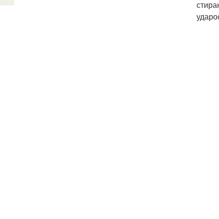
стира
ударо