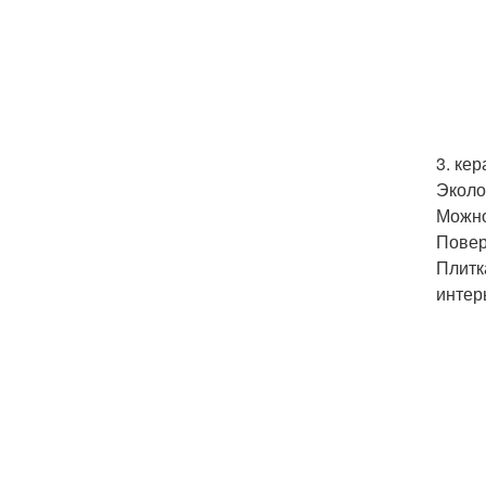
3. ке
Эколо
Можно
Повер
Плитк
интер