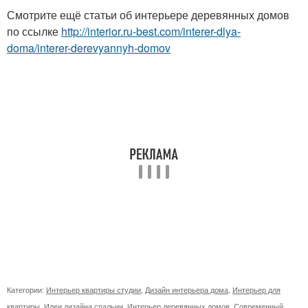
Смотрите ещё статьи об интерьере деревянных домов
по ссылке
http://interior.ru-best.com/interer-dlya-
doma/interer-derevyannyh-domov
Категории:
Интерьер квартиры студии
,
Дизайн интерьера дома
,
Интерьер для
квартиры
,
Идеи дизайна спальни
,
Интерьер деревянных домов
,
Современный