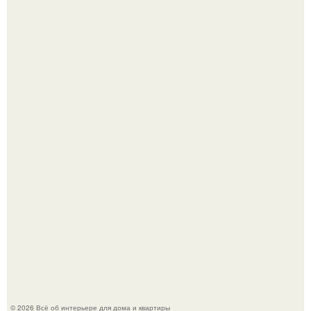
Кёнигсберг. Интерьер дома студенческого братства
"Германия".
Это жилой комплекс в Париже, в пригороде нуази - ле -
гран.
© 2026 Всё об интерьере для дома и квартиры