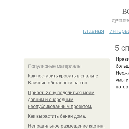
В
лучшие 
главная
интерь
5 с
Нрави
больш
Популярные материалы
Неожи
Как поставить кровать в спальне.
умы и
Влияние обстановки на сон
потер
Привет! Хочу поделиться моим
давним и очередным
неопубликованным проектом.
Как вырастить банан дома.
Неправильное размещение картин.