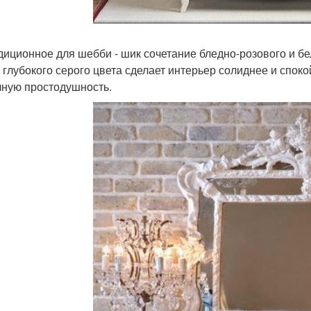
адиционное для шебби - шик сочетание бледно-розового и б
 глубокого серого цвета сделает интерьер солиднее и споко
чную простодушность.