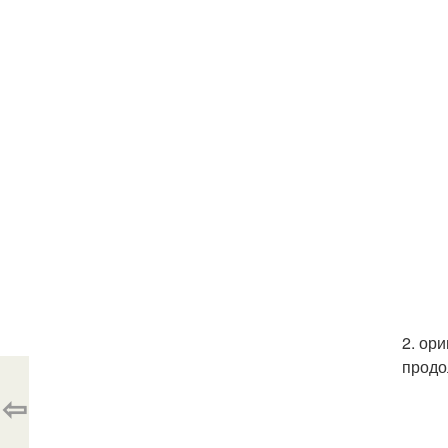
2. ор
продо
⇦