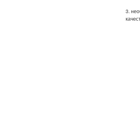
3. не
качес