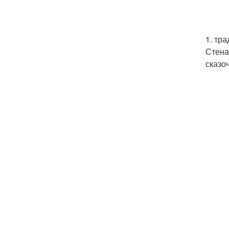
1. тр
Стена
сказо