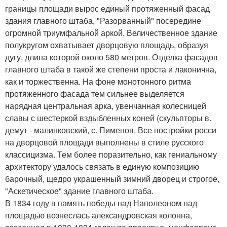
границы площади вырос единый протяженный фасад
здания главного штаба, "Разорванный" посередине
огромной триумфальной аркой. Величественное здание
полукругом охватывает дворцовую площадь, образуя
дугу, длина которой около 580 метров. Отделка фасадов
главного штаба в такой же степени проста и лаконична,
как и торжественна. На фоне монотонного ритма
протяженного фасада тем сильнее выделяется
нарядная центральная арка, увенчанная колесницей
славы с шестеркой вздыбленных коней (скульпторы в.
демут - малинковский, с. Пименов. Все постройки росси
на дворцовой площади выполнены в стиле русского
классицизма. Тем более поразительно, как гениальному
архитектору удалось связать в единую композицию
барочный, щедро украшенный зимний дворец и строгое,
"Аскетическое" здание главного штаба.
В 1834 году в память победы над Наполеоном над
площадью вознеслась александровская колонна,