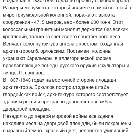
созданная в 1830-1834 годах по проекту о. монферрана.
Размеры монумента, который является самой высокой в
мире триумфальной колонной, поражают: высота
сооружения - 47, 5 метров, вес - более 600 тонн. Этот
колоссальный гранитный монолит держится без всяких
креплений, только за счет своего собственного веса.
Венчает колонну фигура ангела с крестом, созданная
архитектором б. орловским. Постамент колонны
украшают барельефы, в аллегорической форме
прославляющие победы русского оружия (скульпторы и.
липце, П. свинцов.
В 1837-1843 годах на восточной стороне площади
архитектор а. Брюллов построил здание штаба
гвардейских войск, архитектура которого соответствует
зданиям росси и прекрасно дополняет ансамбль
дворцовой площади.
Незадолго до первой мировой войны все здания,
находившиеся на дворцовой площади, были покрашены
в мрачный темно - красный цвет, неприятно удививший