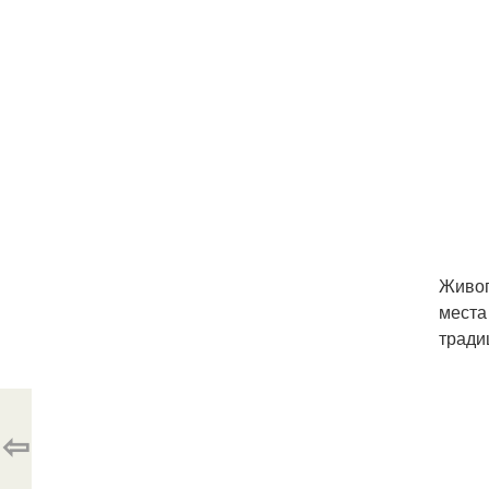
Живоп
места
тради
⇦