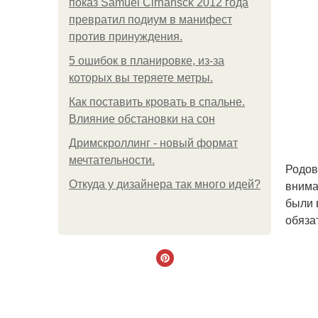
показ Samuel Cirnansck 2012 года
превратил подиум в манифест
против принуждения.
5 ошибок в планировке, из-за
которых вы теряете метры.
Как поставить кровать в спальне.
Влияние обстановки на сон
Дримскроллинг - новый формат
мечтательности.
Родов
внима
Откуда у дизайнера так много идей?
были 
обяза