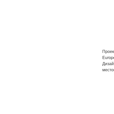
Проек
Europ
Дизай
место