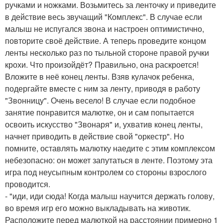
ручками и ножками. Возьмитесь за ленточку и приведите
в действие весь звучащий "Комплекс". В случае если
малыш не испугался звона и настроен оптимистично,
повторите своё действие. А теперь проведите концом
ленты несколько раз по тыльной стороне правой ручки
крохи. Что произойдёт? Правильно, она раскроется!
Вложите в неё конец ленты. Взяв кулачок ребенка,
подергайте вместе с ним за ленту, приводя в работу
"Звонницу". Очень весело! В случае если подобное
занятие понравится малютке, он и сам попытается
освоить искусство "Звонаря" и, ухватив конец ленты,
начнет приводить в действие свой "оркестр". Но
помните, оставлять малютку наедите с этим комплексом
небезопасно: он может запутаться в ленте. Поэтому эта
игра под неусыпным контролем со стороны взрослого
проводится.
- "иди, иди сюда! Когда малыш научится держать голову,
во время игр его можно выкладывать на животик.
Расположите перед малюткой на расстоянии примерно 1