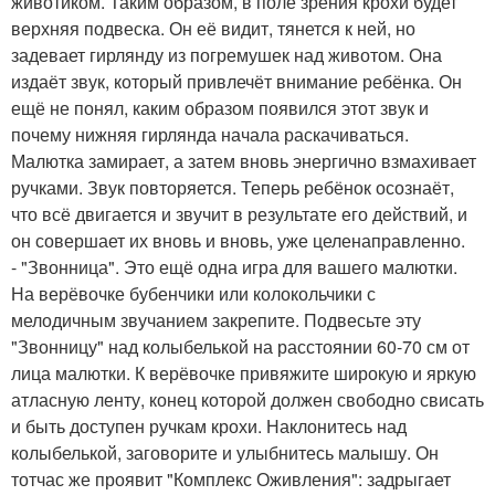
животиком. Таким образом, в поле зрения крохи будет
верхняя подвеска. Он её видит, тянется к ней, но
задевает гирлянду из погремушек над животом. Она
издаёт звук, который привлечёт внимание ребёнка. Он
ещё не понял, каким образом появился этот звук и
почему нижняя гирлянда начала раскачиваться.
Малютка замирает, а затем вновь энергично взмахивает
ручками. Звук повторяется. Теперь ребёнок осознаёт,
что всё двигается и звучит в результате его действий, и
он совершает их вновь и вновь, уже целенаправленно.
- "Звонница". Это ещё одна игра для вашего малютки.
На верёвочке бубенчики или колокольчики с
мелодичным звучанием закрепите. Подвесьте эту
"Звонницу" над колыбелькой на расстоянии 60-70 см от
лица малютки. К верёвочке привяжите широкую и яркую
атласную ленту, конец которой должен свободно свисать
и быть доступен ручкам крохи. Наклонитесь над
колыбелькой, заговорите и улыбнитесь малышу. Он
тотчас же проявит "Комплекс Оживления": задрыгает