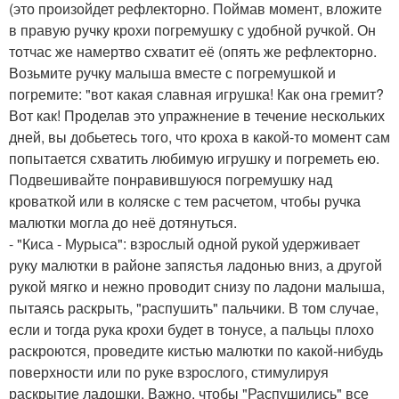
(это произойдет рефлекторно. Поймав момент, вложите
в правую ручку крохи погремушку с удобной ручкой. Он
тотчас же намертво схватит её (опять же рефлекторно.
Возьмите ручку малыша вместе с погремушкой и
погремите: "вот какая славная игрушка! Как она гремит?
Вот как! Проделав это упражнение в течение нескольких
дней, вы добьетесь того, что кроха в какой-то момент сам
попытается схватить любимую игрушку и погреметь ею.
Подвешивайте понравившуюся погремушку над
кроваткой или в коляске с тем расчетом, чтобы ручка
малютки могла до неё дотянуться.
- "Киса - Мурыса": взрослый одной рукой удерживает
руку малютки в районе запястья ладонью вниз, а другой
рукой мягко и нежно проводит снизу по ладони малыша,
пытаясь раскрыть, "распушить" пальчики. В том случае,
если и тогда рука крохи будет в тонусе, а пальцы плохо
раскроются, проведите кистью малютки по какой-нибудь
поверхности или по руке взрослого, стимулируя
раскрытие ладошки. Важно, чтобы "Распушились" все