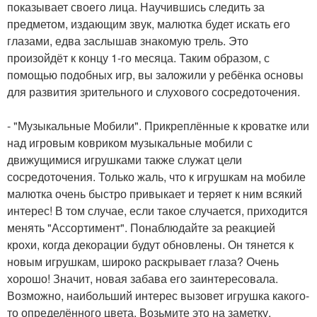
показывает своего лица. Научившись следить за
предметом, издающим звук, малютка будет искать его
глазами, едва заслышав знакомую трель. Это
произойдёт к концу 1-го месяца. Таким образом, с
помощью подобных игр, вы заложили у ребёнка основы
для развития зрительного и слухового сосредоточения.
- "Музыкальные Мобили". Прикреплённые к кроватке или
над игровым ковриком музыкальные мобили с
движущимися игрушками также служат цели
сосредоточения. Только жаль, что к игрушкам на мобиле
малютка очень быстро привыкает и теряет к ним всякий
интерес! В том случае, если такое случается, приходится
менять "Ассортимент". Понаблюдайте за реакцией
крохи, когда декорации будут обновлены. Он тянется к
новым игрушкам, широко раскрывает глаза? Очень
хорошо! Значит, новая забава его заинтересовала.
Возможно, наибольший интерес вызовет игрушка какого-
то определённого цвета. Возьмите это на заметку.