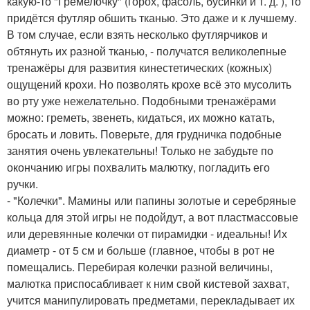
какую-то "Гремелочку" (горох, фасоль, бусинки и т. д. ), то
придётся футляр обшить тканью. Это даже и к лучшему.
В том случае, если взять несколько футлярчиков и
обтянуть их разной тканью, - получатся великолепные
тренажёры для развития кинестетических (кожных)
ощущений крохи. Но позволять крохе всё это мусолить
во рту уже нежелательно. Подобными тренажёрами
можно: греметь, звенеть, кидаться, их можно катать,
бросать и ловить. Поверьте, для грудничка подобные
занятия очень увлекательны! Только не забудьте по
окончанию игры похвалить малютку, погладить его
ручки.
- "Колечки". Мамины или папины золотые и серебряные
кольца для этой игры не подойдут, а вот пластмассовые
или деревянные колечки от пирамидки - идеальны! Их
диаметр - от 5 см и больше (главное, чтобы в рот не
помещались. Перебирая колечки разной величины,
малютка приспосабливает к ним свой кистевой захват,
учится манипулировать предметами, перекладывает их