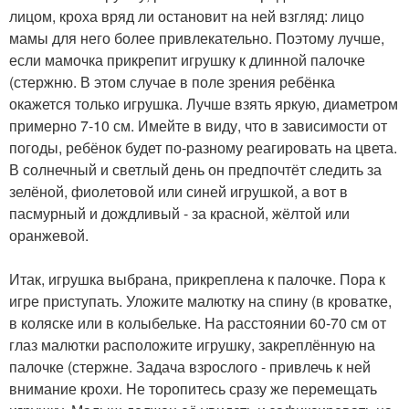
лицом, кроха вряд ли остановит на ней взгляд: лицо
мамы для него более привлекательно. Поэтому лучше,
если мамочка прикрепит игрушку к длинной палочке
(стержню. В этом случае в поле зрения ребёнка
окажется только игрушка. Лучше взять яркую, диаметром
примерно 7-10 см. Имейте в виду, что в зависимости от
погоды, ребёнок будет по-разному реагировать на цвета.
В солнечный и светлый день он предпочтёт следить за
зелёной, фиолетовой или синей игрушкой, а вот в
пасмурный и дождливый - за красной, жёлтой или
оранжевой.
Итак, игрушка выбрана, прикреплена к палочке. Пора к
игре приступать. Уложите малютку на спину (в кроватке,
в коляске или в колыбельке. На расстоянии 60-70 см от
глаз малютки расположите игрушку, закреплённую на
палочке (стержне. Задача взрослого - привлечь к ней
внимание крохи. Не торопитесь сразу же перемещать