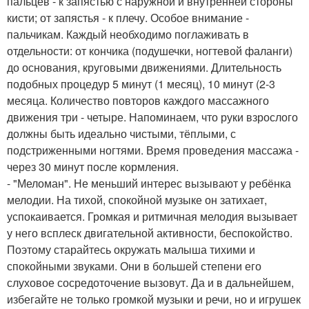
пальцев - к запястью с наружной и внутренней стороны
кисти; от запястья - к плечу. Особое внимание -
пальчикам. Каждый необходимо поглаживать в
отдельности: от кончика (подушечки, ногтевой фаланги)
до основания, круговыми движениями. Длительность
подобных процедур 5 минут (1 месяц), 10 минут (2-3
месяца. Количество повторов каждого массажного
движения три - четыре. Напоминаем, что руки взрослого
должны быть идеально чистыми, тёплыми, с
подстриженными ногтями. Время проведения массажа -
через 30 минут после кормления.
- "Меломан". Не меньший интерес вызывают у ребёнка
мелодии. На тихой, спокойной музыке он затихает,
успокаивается. Громкая и ритмичная мелодия вызывает
у него всплеск двигательной активности, беспокойство.
Поэтому старайтесь окружать малыша тихими и
спокойными звуками. Они в большей степени его
слуховое сосредоточение вызовут. Да и в дальнейшем,
избегайте не только громкой музыки и речи, но и игрушек