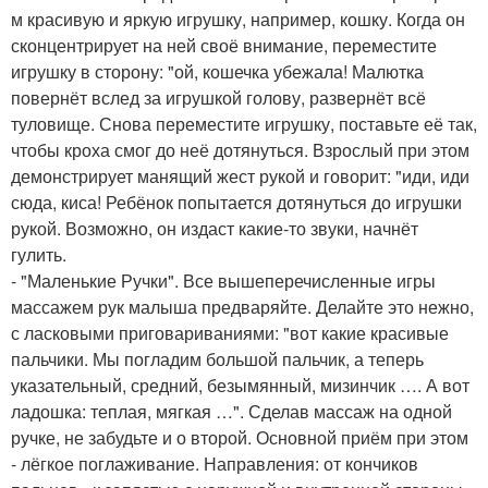
м красивую и яркую игрушку, например, кошку. Когда он
сконцентрирует на ней своё внимание, переместите
игрушку в сторону: "ой, кошечка убежала! Малютка
повернёт вслед за игрушкой голову, развернёт всё
туловище. Снова переместите игрушку, поставьте её так,
чтобы кроха смог до неё дотянуться. Взрослый при этом
демонстрирует манящий жест рукой и говорит: "иди, иди
сюда, киса! Ребёнок попытается дотянуться до игрушки
рукой. Возможно, он издаст какие-то звуки, начнёт
гулить.
- "Маленькие Ручки". Все вышеперечисленные игры
массажем рук малыша предваряйте. Делайте это нежно,
с ласковыми приговариваниями: "вот какие красивые
пальчики. Мы погладим большой пальчик, а теперь
указательный, средний, безымянный, мизинчик …. А вот
ладошка: теплая, мягкая …". Сделав массаж на одной
ручке, не забудьте и о второй. Основной приём при этом
- лёгкое поглаживание. Направления: от кончиков