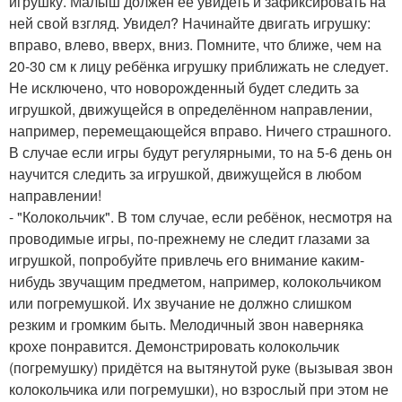
игрушку. Малыш должен её увидеть и зафиксировать на
ней свой взгляд. Увидел? Начинайте двигать игрушку:
вправо, влево, вверх, вниз. Помните, что ближе, чем на
20-30 см к лицу ребёнка игрушку приближать не следует.
Не исключено, что новорожденный будет следить за
игрушкой, движущейся в определённом направлении,
например, перемещающейся вправо. Ничего страшного.
В случае если игры будут регулярными, то на 5-6 день он
научится следить за игрушкой, движущейся в любом
направлении!
- "Колокольчик". В том случае, если ребёнок, несмотря на
проводимые игры, по-прежнему не следит глазами за
игрушкой, попробуйте привлечь его внимание каким-
нибудь звучащим предметом, например, колокольчиком
или погремушкой. Их звучание не должно слишком
резким и громким быть. Мелодичный звон наверняка
крохе понравится. Демонстрировать колокольчик
(погремушку) придётся на вытянутой руке (вызывая звон
колокольчика или погремушки), но взрослый при этом не