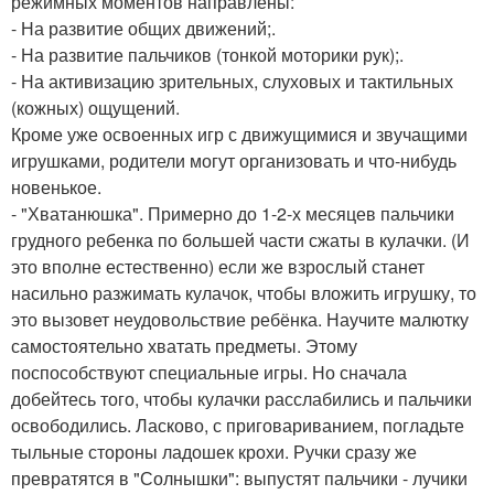
режимных моментов направлены:
- На развитие общих движений;.
- На развитие пальчиков (тонкой моторики рук);.
- На активизацию зрительных, слуховых и тактильных
(кожных) ощущений.
Кроме уже освоенных игр с движущимися и звучащими
игрушками, родители могут организовать и что-нибудь
новенькое.
- "Хватанюшка". Примерно до 1-2-х месяцев пальчики
грудного ребенка по большей части сжаты в кулачки. (И
это вполне естественно) если же взрослый станет
насильно разжимать кулачок, чтобы вложить игрушку, то
это вызовет неудовольствие ребёнка. Научите малютку
самостоятельно хватать предметы. Этому
поспособствуют специальные игры. Но сначала
добейтесь того, чтобы кулачки расслабились и пальчики
освободились. Ласково, с приговариванием, погладьте
тыльные стороны ладошек крохи. Ручки сразу же
превратятся в "Солнышки": выпустят пальчики - лучики