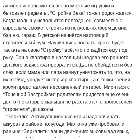
активно используются всевозможные игрушки и
бытовые предметы. "Стройка Века" тоже продолжается.
Когда малышу исполнится полгода, он, совместно с
взрослым, сможет строить из нескольких форм домик,
башню, гараж. В детской начнётся настоящий
строительный бум. Научившись ползать, кроха будет
таскать на свою "Стройку" всё, что попадётся ему под
руку. Ваша квартира в настоящий шедевр его раннего
детского зодчества превратится. Да, не обойдётся и без
слёз, если мама или папа начнут уничтожать то, что, на
их взгляд, уродует интерьер квартиры, а с точки зрения
крохи представляет несомненный интерес. Мириться с
"Точечной Застройкой" родителям придётся ещё очень
долго (некоторые малыши не расстаются с профессией
"строителя" до школы.
- "Зеркало". Артикуляционные игры надо начинать
аккурат в районе полугода. Малютка уже пробовал и
раньше "Зеркалить" ваши движения: высовывал язык,