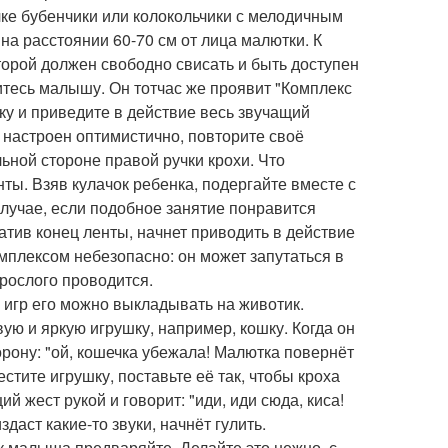
чке бубенчики или колокольчики с мелодичным
на расстоянии 60-70 см от лица малютки. К
торой должен свободно свисать и быть доступен
итесь малышу. Он тотчас же проявит "Комплекс
ку и приведите в действие весь звучащий
и настроен оптимистично, повторите своё
ьной стороне правой ручки крохи. Что
ты. Взяв кулачок ребенка, подергайте вместе с
 случае, если подобное занятие понравится
ватив конец ленты, начнет приводить в действие
омплексом небезопасно: он может запутаться в
рослого проводится.
я игр его можно выкладывать на животик.
ю и яркую игрушку, например, кошку. Когда он
орону: "ой, кошечка убежала! Малютка повернёт
стите игрушку, поставьте её так, чтобы кроха
 жест рукой и говорит: "иди, иди сюда, киса!
даст какие-то звуки, начнёт гулить.
 малыша предваряйте. Делайте это нежно, с