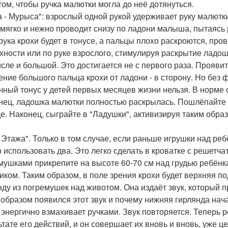
том, чтобы ручка малютки могла до неё дотянуться.
са - Мурыса": взрослый одной рукой удерживает руку малютк
 мягко и нежно проводит снизу по ладони малыша, пытаясь р
 рука крохи будет в тонусе, а пальцы плохо раскроются, про
хности или по руке взрослого, стимулируя раскрытие ладош
исле и большой. Это достигается не с первого раза. Прояв
ение большого пальца крохи от ладони - в сторону. Но бе
ный тонус у детей первых месяцев жизни нельзя. В норме о
онец, ладошка малютки полностью раскрылась. Пошлёпайте е
е. Наконец, сыграйте в "Ладушки", активизируя таким обр
а Этажа". Только в том случае, если раньше игрушки над ре
 использовать два. Это легко сделать в кроватке с решетча
мушками прикрепите на высоте 60-70 см над грудью ребёнка,
иком. Таким образом, в поле зрения крохи будет верхняя под
нду из погремушек над животом. Она издаёт звук, который 
 образом появился этот звук и почему нижняя гирлянда нач
 энергично взмахивает ручками. Звук повторяется. Теперь ре
ьтате его действий, и он совершает их вновь и вновь, уже 