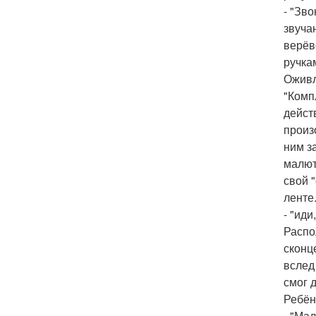
- "Зв
звуча
верёв
ручка
Оживл
"Комп
дейст
произ
ним з
малют
свой 
ленте
- "ид
Распо
сконц
вслед
смог 
Ребён
- "Ма