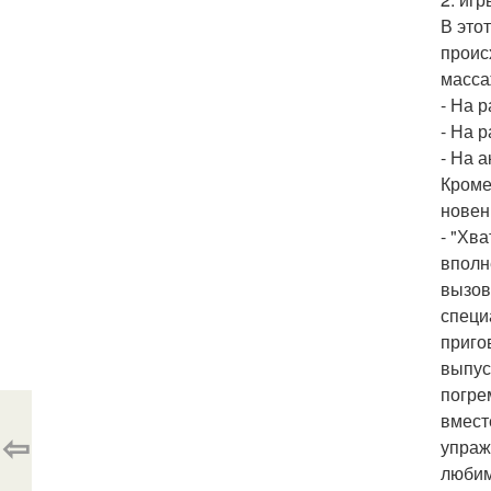
В это
проис
масса
- На 
- На р
- На 
Кроме
новен
- "Хв
вполн
вызов
специ
приго
выпус
погре
вмест
⇦
упраж
любим