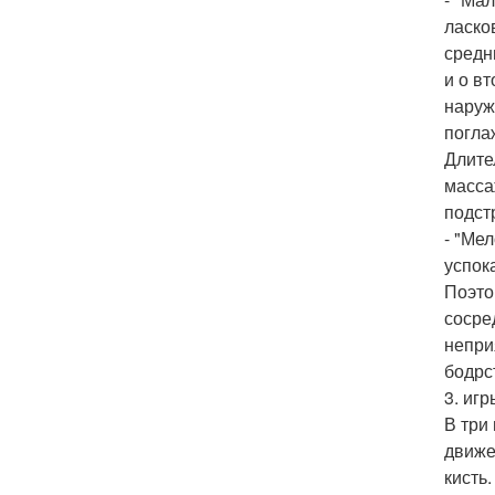
ласко
средн
и о в
наруж
погла
Длите
масса
подст
- "Ме
успок
Поэто
сосре
непри
бодрс
3. игр
В три
движе
кисть