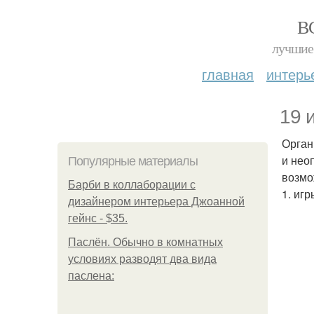
В
лучшие 
главная
интерь
19 
Орган
и нео
Популярные материалы
возмо
Барби в коллаборации с
1. игр
дизайнером интерьера Джоанной
гейнс - $35.
Паслён. Обычно в комнатных
условиях разводят два вида
паслена: