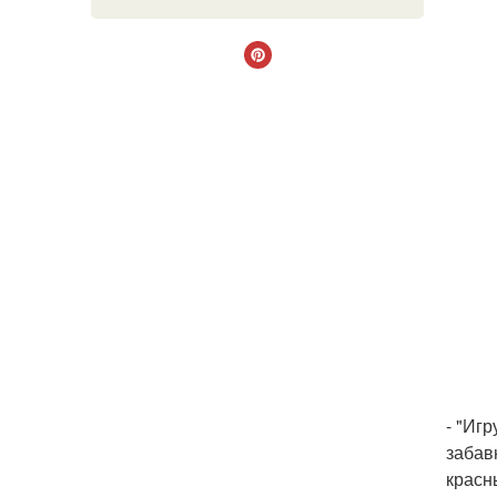
- "Игр
забав
красн