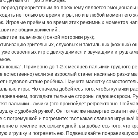
т период приоритетным по-прежнему является эмоционально
ходить не только во время игры, но и в любой момент его ж
ж. Игровые приёмы во время этих режимных моментов на
развитие общих движений;.
азвитие пальчиков (тонкой моторики рук);.
активизацию зрительных, слуховых и тактильных (кожных) о
 уже освоенных игр с движущимися и звучащими игрушками,
ькое.
атанюшка". Примерно до 1-2-х месяцев пальчики грудного ре
е естественно) если же взрослый станет насильно разжимать
ет неудовольствие ребёнка. Научите малютку самостоятель
альные игры. Но сначала добейтесь того, чтобы кулачки рас
вариванием, погладьте тыльные стороны ладошек крохи. Ру
тят пальчики - лучики (это произойдет рефлекторно. Пойма
мушку с удобной ручкой. Он тотчас же намертво схватит её
е с погремушкой и погремите: "вот какая славная игрушка! К
нение в течение нескольких дней, вы добьетесь того, что кр
ую игрушку и погреметь ею. Подвешивайте понравившуюся 