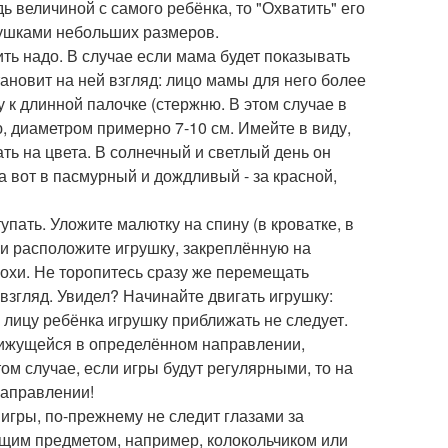
ь величиной с самого ребёнка, то "Охватить" его
грушками небольших размеров.
ть надо. В случае если мама будет показывать
ановит на ней взгляд: лицо мамы для него более
 к длинной палочке (стержню. В этом случае в
ю, диаметром примерно 7-10 см. Имейте в виду,
ать на цвета. В солнечный и светлый день он
а вот в пасмурный и дождливый - за красной,
упать. Уложите малютку на спину (в кроватке, в
тки расположите игрушку, закреплённую на
рохи. Не торопитесь сразу же перемещать
взгляд. Увидел? Начинайте двигать игрушку:
 к лицу ребёнка игрушку приближать не следует.
движущейся в определённом направлении,
м случае, если игры будут регулярными, то на
направлении!
 игры, по-прежнему не следит глазами за
ащим предметом, например, колокольчиком или