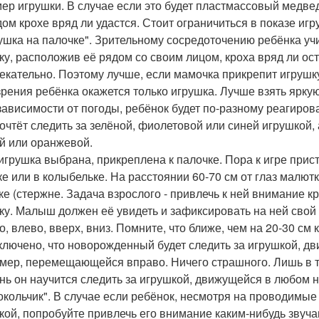
мер игрушки. В случае если это будет пластмассовый медвед
дом крохе вряд ли удастся. Стоит ограничиться в показе и
рушка на палочке". Зрительному сосредоточению ребёнка учи
ку, расположив её рядом со своим лицом, кроха вряд ли ост
екательно. Поэтому лучше, если мамочка прикрепит игрушку
зрения ребёнка окажется только игрушка. Лучше взять ярку
 зависимости от погоды, ребёнок будет по-разному реагиров
очтёт следить за зелёной, фиолетовой или синей игрушкой, 
й или оранжевой.
 игрушка выбрана, прикреплена к палочке. Пора к игре прист
ке или в колыбельке. На расстоянии 60-70 см от глаз малю
ке (стержне. Задача взрослого - привлечь к ней внимание к
ку. Малыш должен её увидеть и зафиксировать на ней свой 
о, влево, вверх, вниз. Помните, что ближе, чем на 20-30 см
ключено, что новорожденный будет следить за игрушкой, 
мер, перемещающейся вправо. Ничего страшного. Лишь в то
ень он научится следить за игрушкой, движущейся в любом 
локольчик". В случае если ребёнок, несмотря на проводимые
кой, попробуйте привлечь его внимание каким-нибудь звуч