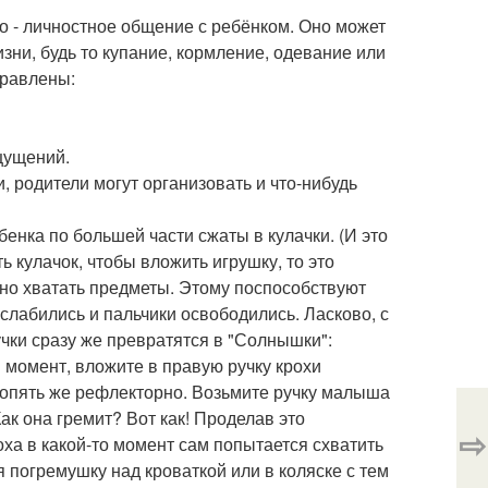
 - личностное общение с ребёнком. Оно может
изни, будь то купание, кормление, одевание или
правлены:
щущений.
 родители могут организовать и что-нибудь
бенка по большей части сжаты в кулачки. (И это
 кулачок, чтобы вложить игрушку, то это
но хватать предметы. Этому поспособствуют
слабились и пальчики освободились. Ласково, с
чки сразу же превратятся в "Солнышки":
в момент, вложите в правую ручку крохи
 (опять же рефлекторно. Возьмите ручку малыша
ак она гремит? Вот как! Проделав это
⇨
оха в какой-то момент сам попытается схватить
погремушку над кроваткой или в коляске с тем