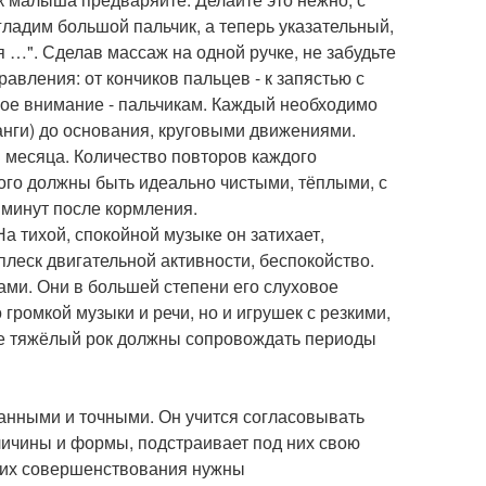
ладим большой пальчик, а теперь указательный,
 …". Сделав массаж на одной ручке, не забудьте
авления: от кончиков пальцев - к запястью с
обое внимание - пальчикам. Каждый необходимо
ланги) до основания, круговыми движениями.
3 месяца. Количество повторов каждого
лого должны быть идеально чистыми, тёплыми, с
 минут после кормления.
а тихой, спокойной музыке он затихает,
плеск двигательной активности, беспокойство.
ми. Они в большей степени его слуховое
громкой музыки и речи, но и игрушек с резкими,
не тяжёлый рок должны сопровождать периоды
анными и точными. Он учится согласовывать
еличины и формы, подстраивает под них свою
ля их совершенствования нужны