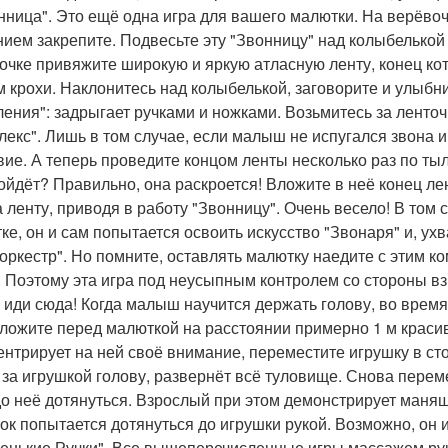
онница". Это ещё одна игра для вашего малютки. На верёво
нием закрепите. Подвесьте эту "Звонницу" над колыбелькой 
очке привяжите широкую и яркую атласную ленту, конец ко
м крохи. Наклонитесь над колыбелькой, заговорите и улыбн
ения": задрыгает ручками и ножками. Возьмитесь за ленточ
лекс". Лишь в том случае, если малыш не испугался звона 
вие. А теперь проведите концом ленты несколько раз по тыл
ойдёт? Правильно, она раскроется! Вложите в неё конец лен
а ленту, приводя в работу "Звонницу". Очень весело! В том
ке, он и сам попытается освоить искусство "Звонаря" и, ух
"оркестр". Но помните, оставлять малютку наедите с этим к
. Поэтому эта игра под неусыпным контролем со стороны вз
и, иди сюда! Когда малыш научится держать голову, во врем
ложите перед малюткой на расстоянии примерно 1 м красиву
ентрирует на ней своё внимание, переместите игрушку в ст
 за игрушкой голову, развернёт всё туловище. Снова переме
до неё дотянуться. Взрослый при этом демонстрирует манящий
ок попытается дотянуться до игрушки рукой. Возможно, он из
ленькие Ручки". Все вышеперечисленные игры массажем рук