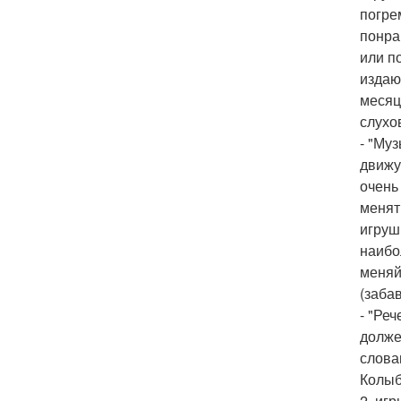
погре
понра
или п
издаю
месяц
слухо
- "Му
движу
очень
менят
игруш
наибо
меняй
(заба
- "Ре
долже
слова
Колыб
2. игр