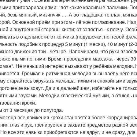
выми приговариваниями: "вот какие красивые пальчики. Пог
ий, безымянный, мизинчик …. А вот ладошка: теплая, мягкая
торой. Основной приём при этом - лёгкое поглаживание. Напр
ной и внутренней стороны кисти; от запястья - к плечу. Ос
живать в отдельности: от кончика (подушечки, ногтевой фа
льность подобных процедур 5 минут (1 месяц), 10 минут (2-
жного движения три - четыре. Напоминаем, что руки взрос
риженными ногтями. Время проведения массажа - через 30
ломан". Не меньший интерес вызывают у ребёнка мелодии. Н
аивается. Громкая и ритмичная мелодия вызывает у него вс
му старайтесь окружать малыша тихими и спокойными звука
доточение вызовут. Да и в дальнейшем, избегайте не только 
ятными звуками. Мелодии классической музыки, а отнюдь 
твования крохи.
ы от 3 месяцев до полугода.
 месяца все движения крохи становятся более координиров
ния глаз и рук, тренируется в захвате предметов разной в
. Но все эти навыки приобретаются не вдруг, и не сразу, д