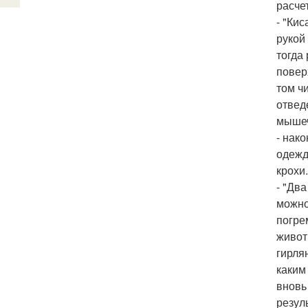
расче
- "Ки
рукой
тогда
повер
том ч
отвед
мышеч
- нак
одежд
крохи.
- "Дв
можно
погре
живот
гирля
каким
вновь
резул