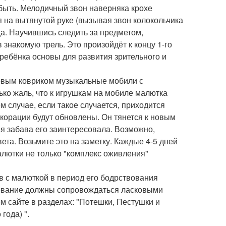
быть. Мелодичный звон наверняка крохе
 на вытянутой руке (вызывая звон колокольчика
ца. Научившись следить за предметом,
 знакомую трель. Это произойдёт к концу 1-го
ребёнка основы для развития зрительного и
ровым ковриком музыкальные мобили с
ко жаль, что к игрушкам на мобиле малютка
м случае, если такое случается, приходится
екорации будут обновлены. Он тянется к новым
я забава его заинтересовала. Возможно,
ета. Возьмите это на заметку. Каждые 4-5 дней
алютки не только "комплекс оживления"
 с малюткой в период его бодрствования
одевание должны сопровождаться ласковыми
м сайте в разделах: "Потешки, Пестушки и
года) ".