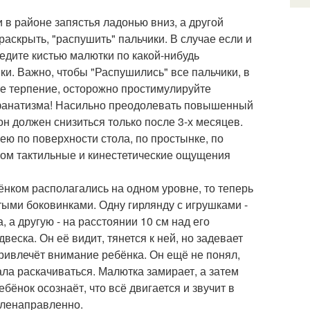
и в районе запястья ладонью вниз, а другой
аскрыть, "распушить" пальчики. В случае если и
ведите кистью малютки по какой-нибудь
ки. Важно, чтобы "Распушились" все пальчики, в
ите терпение, осторожно простимулируйте
з фанатизма! Насильно преодолевать повышенный
н должен снизиться только после 3-х месяцев.
ю по поверхности стола, по простынке, по
азом тактильные и кинестетические ощущения
бёнком располагались на одном уровне, то теперь
тыми боковинками. Одну гирлянду с игрушками -
 а другую - на расстоянии 10 см над его
веска. Он её видит, тянется к ней, но задевает
привлечёт внимание ребёнка. Он ещё не понял,
ала раскачиваться. Малютка замирает, а затем
бёнок осознаёт, что всё двигается и звучит в
целенаправленно.