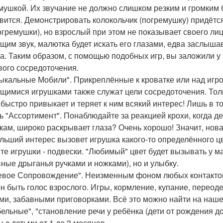
мушкой. Их звучание не должно слишком резким и громким 
вится. Демонстрировать колокольчик (погремушку) придётся
огремушки), но взрослый при этом не показывает своего ли
щим звук, малютка будет искать его глазами, едва заслышав
а. Таким образом, с помощью подобных игр, вы заложили у 
вого сосредоточения.
зыкальные Мобили". Прикреплённые к кроватке или над иг
щимися игрушками также служат цели сосредоточения. Толь
 быстро привыкает и теряет к ним всякий интерес! Лишь в то
ь "Ассортимент". Понаблюдайте за реакцией крохи, когда д
кам, широко раскрывает глаза? Очень хорошо! Значит, нова
льший интерес вызовет игрушка какого-то определённого цв
те игрушки - подвески. "Любимый" цвет будет вызывать у м
вные дрыганья ручками и ножками), но и улыбку.
чевое Сопровождение". Неизменным фоном любых контактов
н быть голос взрослого. Игры, кормление, купание, пере
ми, забавными приговорками. Всё это можно найти на наше
ельные", "становление речи у ребёнка (дети от рождения до 
ы c детьми от 1 до 3 месяцев.