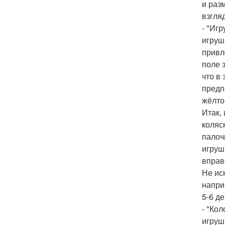
и раз
взгля
- "Иг
игруш
привл
поле 
что в
предп
жёлто
Итак,
коляс
палоч
игруш
вправ
Не ис
напри
5-6 д
- "Ко
игруш