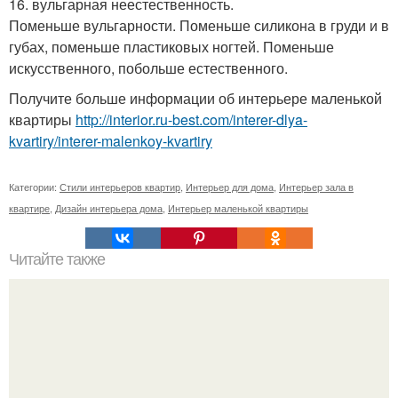
16. вульгарная неестественность.
Поменьше вульгарности. Поменьше силикона в груди и в
губах, поменьше пластиковых ногтей. Поменьше
искусственного, побольше естественного.
Получите больше информации об интерьере маленькой
квартиры
http://interior.ru-best.com/interer-dlya-
kvartiry/interer-malenkoy-kvartiry
Категории:
Стили интерьеров квартир
,
Интерьер для дома
,
Интерьер зала в
квартире
,
Дизайн интерьера дома
,
Интерьер маленькой квартиры
Читайте также