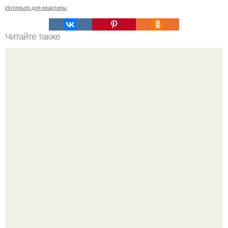
Интерьер для квартиры
Читайте также
Сколько сохнут обои на флизелиновой основе после
поклейки. Когда высохнет клей?