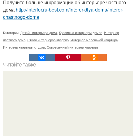
Получите больше информации об интерьере частного
дома
http://interior.ru-best.com/interer-dlya-doma/interer-
chastnogo-doma
Категории:
Дизайн интерьера дома
,
Красивые интерьеры домов
,
Интерьер
частного дома
,
Стили интерьеров квартир
,
Интерьер маленькой квартиры
,
Интерьер квартиры студии
,
Современный интерьер квартиры
Читайте также
Лишь в том случае, если вас не устраивает вид вашей
квартиры, то, определенно, есть смысл взяться за ее
ремонт.