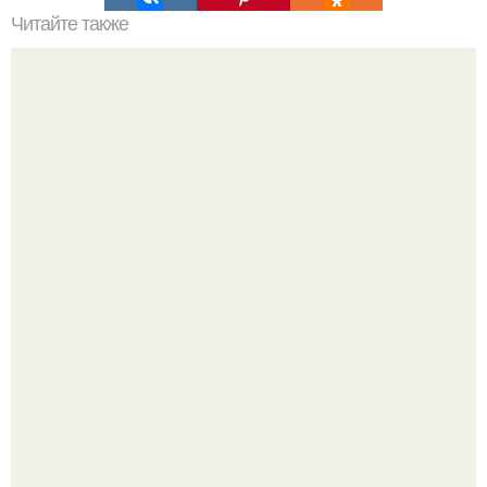
Читайте также
Тауп цвет. Модный приглушенный цвет - тауп (таупе.
В этом просторном пентхаусе с шестью спальнями
Александр Бирман живет со своей семьей.